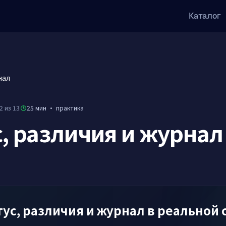
Каталог
нал
2 из 13
25 мин
·
практика
с, различия и журнал
тус, различия и журнал в реальной 