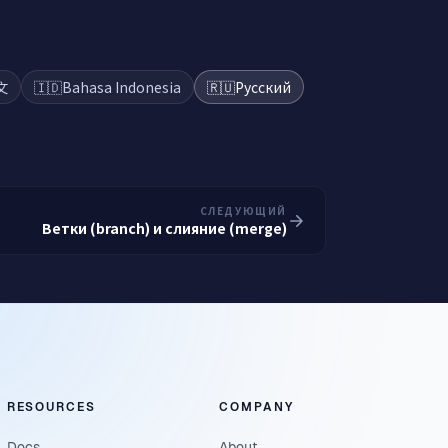
文
🇮🇩
Bahasa Indonesia
🇷🇺
Русский
СЛЕДУЮЩИЙ
Ветки (branch) и слияние (merge)
RESOURCES
COMPANY
Docs
About