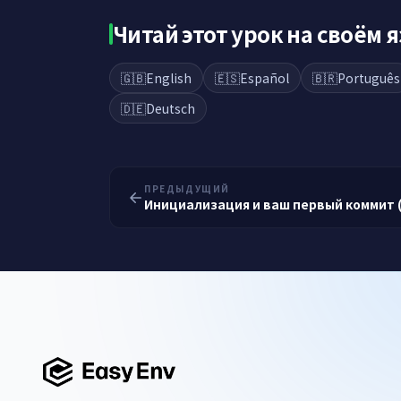
Читай этот урок на своём 
🇬🇧
English
🇪🇸
Español
🇧🇷
Português
🇩🇪
Deutsch
ПРЕДЫДУЩИЙ
Инициализация и ваш первый коммит 