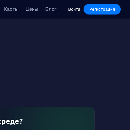
Features
Pricing
Blog
Карты
Цены
Блог
Log in
Sign Up
Войти
Регистрация
среде?