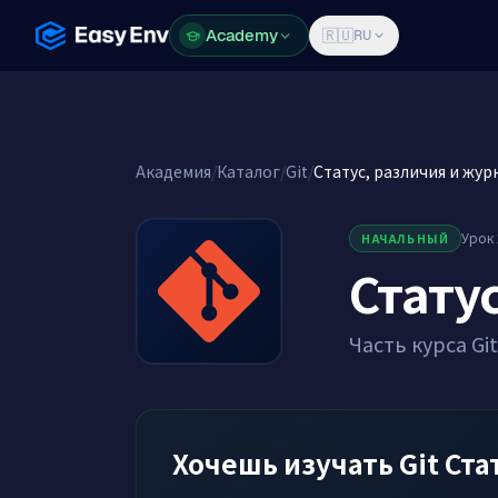
Academy
Academy
🇷🇺
RU
Академия
/
Каталог
/
Git
/
Статус, различия и жур
Урок 
НАЧАЛЬНЫЙ
Стату
Часть курса Git
Хочешь изучать Git Ста