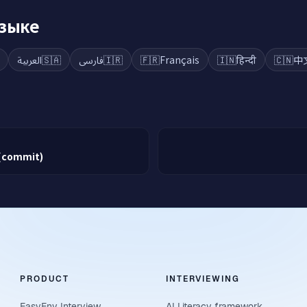
языке
العربية
🇸🇦
فارسی
🇮🇷
🇫🇷
Français
🇮🇳
हिन्दी
🇨🇳
中
(commit)
PRODUCT
INTERVIEWING
EasyEnv Interview
AI Literacy framework