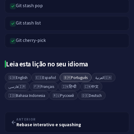
Git stash pop
Git stash list
Git cherry-pick
Leia esta lição no seu idioma
🇬🇧
English
🇪🇸
Español
🇧🇷
Português
العربية
🇸🇦
فارسی
🇮🇷
🇫🇷
Français
🇮🇳
हिन्दी
🇨🇳
中文
🇮🇩
Bahasa Indonesia
🇷🇺
Русский
🇩🇪
Deutsch
ANTERIOR
Rebase interativo e squashing