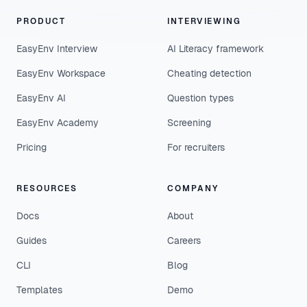
PRODUCT
INTERVIEWING
EasyEnv Interview
AI Literacy framework
EasyEnv Workspace
Cheating detection
EasyEnv AI
Question types
EasyEnv Academy
Screening
Pricing
For recruiters
RESOURCES
COMPANY
Docs
About
Guides
Careers
CLI
Blog
Templates
Demo