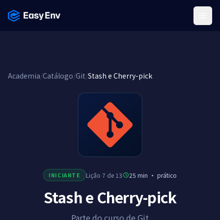
Menu
Academia
/
Catálogo
/
Git
/
Stash e Cherry-pick
Lição 7 de 13
25 min
·
prático
INICIANTE
Stash e Cherry-pick
Parte do curso de Git