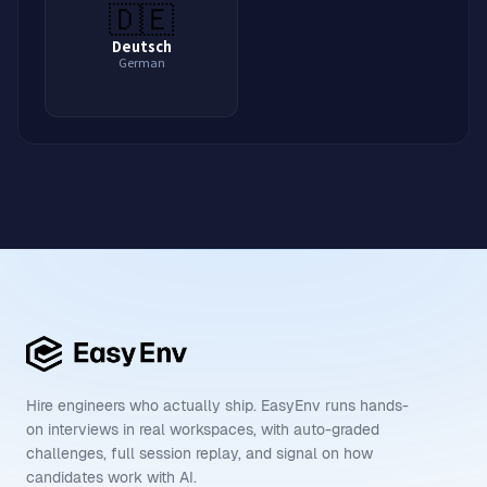
🇩🇪
Deutsch
German
Learn
Python
in
English
Learn
Python
in
Spanish
Learn
P
Hire engineers who actually ship. EasyEnv runs hands-
on interviews in real workspaces, with auto-graded
challenges, full session replay, and signal on how
candidates work with AI.