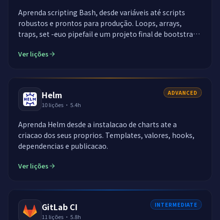
Aprenda scripting Bash, desde variáveis até scripts
robustos e prontos para produção. Loops, arrays,
traps, set -euo pipefail e um projeto final de bootstrap
de servidor.
Ver lições
Helm
ADVANCED
10
lições
·
5.4h
Aprenda Helm desde a instalacao de charts ate a
criacao dos seus proprios. Templates, valores, hooks,
dependencias e publicacao.
Ver lições
GitLab CI
INTERMEDIATE
11
lições
·
5.8h