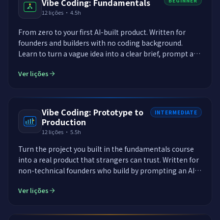
Vibe Coding: Fundamentals
BEGINNER
12
lições
·
4.5h
From zero to your first AI-built product. Written for
founders and builders with no coding background.
Learn to turn a vague idea into a clear brief, prompt an
AI to build it, judge what it makes, fix what breaks, and
Ver lições
ship a real product, all without writing code yourself.
Every concept becomes a hands-on lesson inside
EasyEnv, where you prompt a live AI and watch your
product come to life.
Vibe Coding: Prototype to
INTERMEDIATE
Production
12
lições
·
5.5h
Turn the project you built in the fundamentals course
into a real product that strangers can trust. Written for
non-technical founders who build by prompting an AI.
You will add real sign-up and login, a proper data layer,
Ver lições
security against common attacks, tests, deployment to
a live address, monitoring, and a plan for scaling and
maintenance. By the end you take a prototype and ship