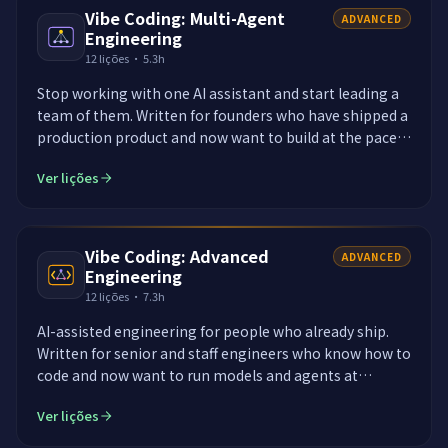
a production-ready product, all without writing code
Vibe Coding: Multi-Agent
ADVANCED
yourself.
Engineering
12
lições
·
5.3h
Stop working with one AI assistant and start leading a
team of them. Written for founders who have shipped a
production product and now want to build at the pace
of a real engineering team. You will learn to create
Ver lições
specialized AI agents, a product manager, an architect,
a developer, a reviewer, a security specialist, a DevOps
engineer, give each a clear role, and coordinate them
the way a modern software team ships. You direct the
Vibe Coding: Advanced
ADVANCED
team. The agents do the work. By the end you run an
Engineering
entire software project with a full AI engineering team
12
lições
·
7.3h
instead of a single assistant.
AI-assisted engineering for people who already ship.
Written for senior and staff engineers who know how to
code and now want to run models and agents at
professional standard. Context engineering, spec-
Ver lições
driven development, your own harness, verification
loops, review of generated code, legacy archaeology,