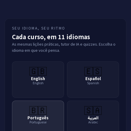
large migrations, debugging, security, and the
judgment to know when not to use AI at all.
SEU IDIOMA, SEU RITMO
Cada curso, em 11 idiomas
As mesmas lições práticas, tutor de IA e quizzes. Escolha o
idioma em que você pensa.
🇬🇧
🇪🇸
English
Español
English
Spanish
🇧🇷
🇸🇦
Português
العربية
Portuguese
Arabic