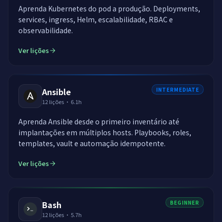
Aprenda Kubernetes do pod a produção. Deployments,
services, ingress, Helm, escalabilidade, RBAC e
observabilidade.
Ver lições
Ansible
INTERMEDIATE
12
lições
·
6.1h
Aprenda Ansible desde o primeiro inventário até
implantações em múltiplos hosts. Playbooks, roles,
templates, vault e automação idempotente.
Ver lições
Bash
BEGINNER
12
lições
·
5.7h