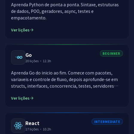
Aprenda Python de ponta a ponta. Sintaxe, estruturas
de dados, POO, geradores, async, testes e
empacotamento.
Ver lições
Go
BEGINNER
20
lições
·
12.3h
Aprenda Go do inicio ao fim. Comece com pacotes,
variaveis e controle de fluxo, depois aprofunde-se em
structs, interfaces, concorrencia, testes, servidores
HTTP, bancos de dados, generics, profiling e publicacao
Ver lições
de binarios reais em producao.
React
INTERMEDIATE
17
lições
·
10.2h