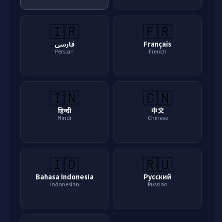
🇮🇷
🇫🇷
فارسی
Français
Persian
French
🇮🇳
🇨🇳
हिन्दी
中文
Hindi
Chinese
🇮🇩
🇷🇺
Bahasa Indonesia
Русский
Indonesian
Russian