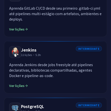
Aprenda GitLab CI/CD desde seu primeiro .gitlab-ci.yml
até pipelines multi-estágio com artefatos, ambientes e
deploys.
Ver lições
Jenkins
INTERMEDIATE
11
lições
·
5.3h
Aprenda Jenkins desde jobs freestyle até pipelines
declarativas, bibliotecas compartilhadas, agentes
Docker e pipeline-as-code.
Ver lições
PostgreSQL
INTERMEDIATE