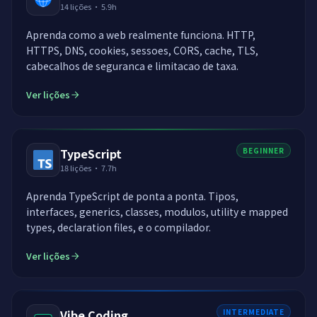
14
lições
·
5.9h
Aprenda como a web realmente funciona. HTTP,
HTTPS, DNS, cookies, sessoes, CORS, cache, TLS,
cabecalhos de seguranca e limitacao de taxa.
Ver lições
TypeScript
BEGINNER
18
lições
·
7.7h
Aprenda TypeScript de ponta a ponta. Tipos,
interfaces, generics, classes, modulos, utility e mapped
types, declaration files, e o compilador.
Ver lições
Vibe Coding
INTERMEDIATE