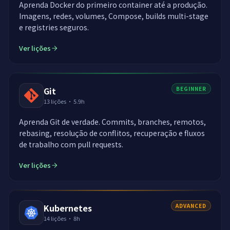
Aprenda Docker do primeiro container até a produção.
Imagens, redes, volumes, Compose, builds multi-stage
e registries seguros.
Ver lições
Git
BEGINNER
13
lições
·
5.9h
Aprenda Git de verdade. Commits, branches, remotos,
rebasing, resolução de conflitos, recuperação e fluxos
de trabalho com pull requests.
Ver lições
Kubernetes
ADVANCED
14
lições
·
8h