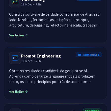
12
lições
·
5.8h
Construa software de verdade com um par de AI ao seu
lado. Mindset, ferramentas, criação de prompts,
arquitetura, debugging, refactoring, escala, trabalho
em equipe e publicação. Você vai praticar contra um
Ver lições
modelo DeepSeek ao vivo, a mesma AI que revisa o seu
código em cada lição.
Prompt Engineering
INTERMEDIATE
10
lições
·
5.8h
Obtenha resultados confiáveis da generative AI.
Aprenda como os large language models produzem
texto, os cinco princípios por trás de todo bom
prompt, few-shot e saída estruturada, function calling,
Ver lições
retrieval-augmented generation, agents autônomos, e
como os modelos de diffusion transformam prompts
em imagens. Você termina conectando texto, imagens
e agents em uma única aplicação funcional.