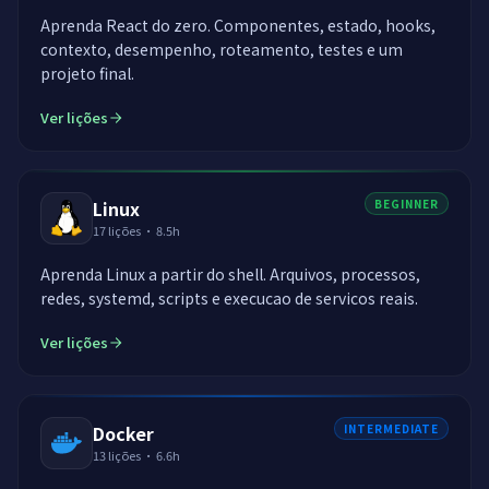
Aprenda React do zero. Componentes, estado, hooks,
contexto, desempenho, roteamento, testes e um
projeto final.
Ver lições
Linux
BEGINNER
17
lições
·
8.5h
Aprenda Linux a partir do shell. Arquivos, processos,
redes, systemd, scripts e execucao de servicos reais.
Ver lições
Docker
INTERMEDIATE
13
lições
·
6.6h