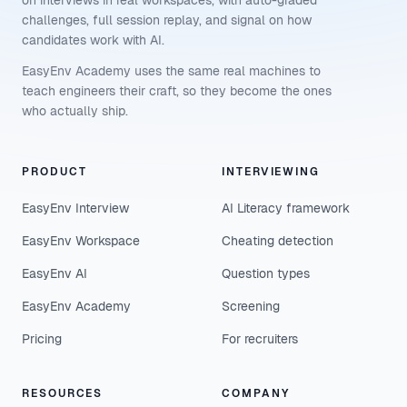
on interviews in real workspaces, with auto-graded
challenges, full session replay, and signal on how
candidates work with AI.
EasyEnv Academy uses the same real machines to
teach engineers their craft, so they become the ones
who actually ship.
PRODUCT
INTERVIEWING
EasyEnv Interview
AI Literacy framework
EasyEnv Workspace
Cheating detection
EasyEnv AI
Question types
EasyEnv Academy
Screening
Pricing
For recruiters
RESOURCES
COMPANY