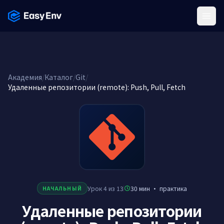
Menu
Академия
/
Каталог
/
Git
/
Удаленные репозитории (remote): Push, Pull, Fetch
Урок 4 из 13
30 мин
·
практика
НАЧАЛЬНЫЙ
Удаленные репозитории