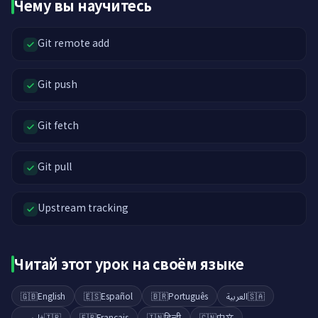
Чему вы научитесь
Git remote add
Git push
Git fetch
Git pull
Upstream tracking
Читай этот урок на своём языке
🇬🇧
English
🇪🇸
Español
🇧🇷
Português
العربية
🇸🇦
فارسی
🇮🇷
🇫🇷
Français
🇮🇳
हिन्दी
🇨🇳
中文