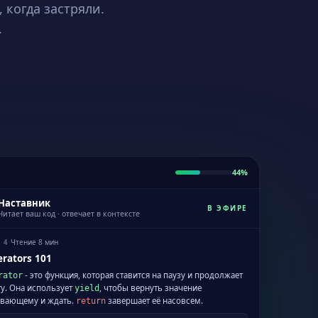
 когда застряли.
.
44%
Наставник
В ЭФИРЕ
Читает ваш код · отвечает в контексте
·
Чтение 8 мин
 4
rators 101
- это функция, которая ставится на паузу и продолжает
rator
у. Она использует
, чтобы вернуть значение
yield
вающему и ждать.
завершает её насовсем.
return