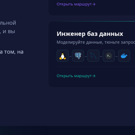
Открыть маршрут
альной
, и вы
DevOps / Платформа
Владейте машиной. Стройте пайплай
а том, на
→
→
→
→
→
Открыть маршрут