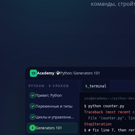
команды, стройт
/
/
Academy
Python
Generators 101
PYTHON · 9 УРОКОВ
counter.py
Привет, Python
you@academy:~/python-dev
1
def
count_up
(
start
):
2
while
True
:
Переменные и типы
$ python counter.py
3
yield
start
Traceback (most recent c
Циклы и управление потоком
4
start +=
1
  File "counter.py", lin
5
StopIteration
Generators 101
4
6
# quiz: keep the gene
$ # fix line 7, then rer