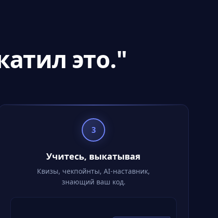
катил это."
3
Учитесь, выкатывая
Квизы, чекпойнты, AI-наставник,
знающий ваш код.