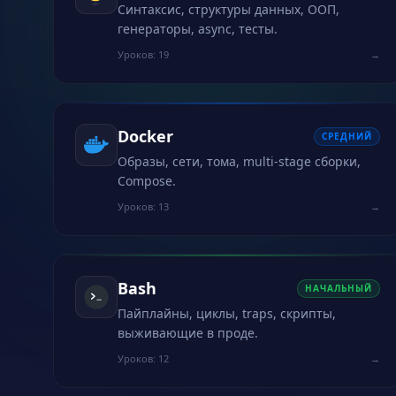
Синтаксис, структуры данных, ООП,
генераторы, async, тесты.
Уроков: 19
→
Docker
СРЕДНИЙ
Образы, сети, тома, multi-stage сборки,
Compose.
Уроков: 13
→
Bash
НАЧАЛЬНЫЙ
Пайплайны, циклы, traps, скрипты,
выживающие в проде.
Уроков: 12
→