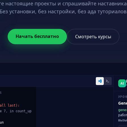
е настоящие проекты и спрашивайте наставника,
Без установки, без настройки, без ада туториалов
Начать бесплатно
Смотреть курсы
AI
$
УРОК
Gene
all last):
gene
e 7, in count_up
работ
вызы
rator alive
un