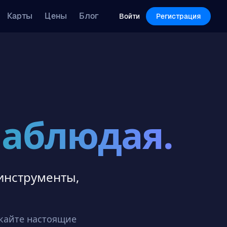
Features
Pricing
Blog
Карты
Цены
Блог
Log in
Sign Up
Войти
Регистрация
 наблюдая.
инструменты,
скайте настоящие