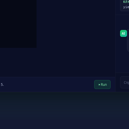
its the function
КЛ
yi
AI
Спр
 5.
Run