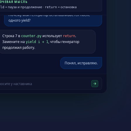
ЮЧЕВАЯ МЫСЛЬ
= пауза и продолжение ·
= остановка
eld
return
осите у наставника