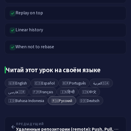
Replay on top
Linear history
When not to rebase
Читай этот урок на своём языке
🇬🇧
English
🇪🇸
Español
🇧🇷
Português
العربية
🇸🇦
فارسی
🇮🇷
🇫🇷
Français
🇮🇳
हिन्दी
🇨🇳
中文
🇮🇩
Bahasa Indonesia
🇷🇺
Русский
🇩🇪
Deutsch
ПРЕДЫДУЩИЙ
Удаленные репозитории (remote): Push, Pull, Fetch