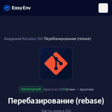
Menu
Академия
/
Каталог
/
Git
/
Перебазирование (rebase)
Урок 5 из 13
30 мин
·
практика
НАЧАЛЬНЫЙ
Перебазирование (rebase)
Часть курса Git