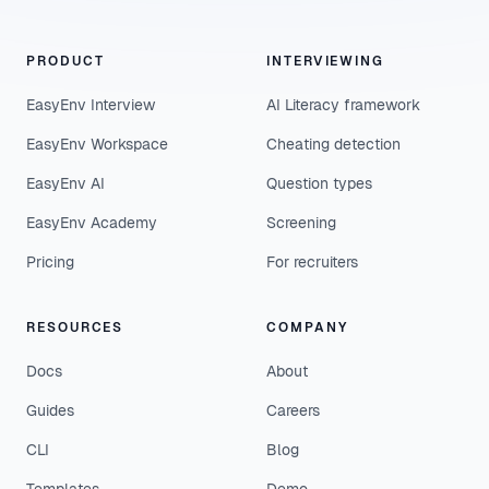
PRODUCT
INTERVIEWING
EasyEnv Interview
AI Literacy framework
EasyEnv Workspace
Cheating detection
EasyEnv AI
Question types
EasyEnv Academy
Screening
Pricing
For recruiters
RESOURCES
COMPANY
Docs
About
Guides
Careers
CLI
Blog