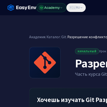
Academy
Academy
🇷🇺
RU
Академия
/
Каталог
/
Git
/
Разрешение конфликто
Урок 
НАЧАЛЬНЫЙ
Разре
Часть курса Git
Хочешь изучать Git Ра