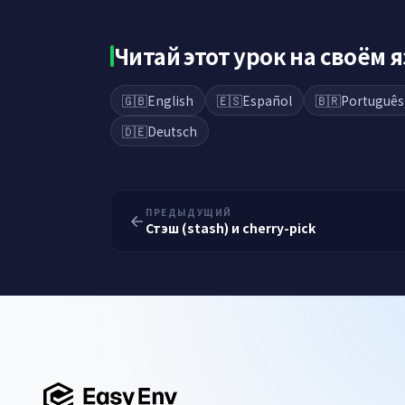
Читай этот урок на своём 
🇬🇧
English
🇪🇸
Español
🇧🇷
Português
🇩🇪
Deutsch
ПРЕДЫДУЩИЙ
Стэш (stash) и cherry-pick