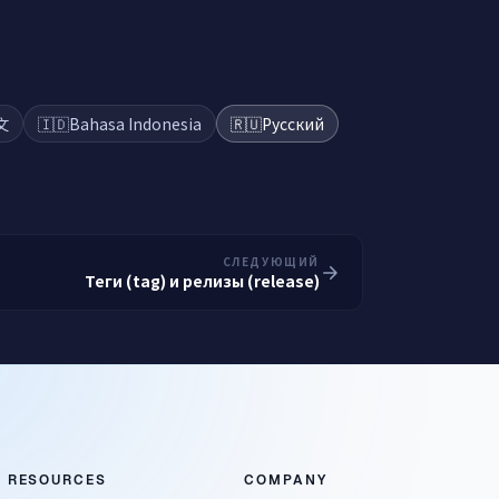
文
🇮🇩
Bahasa Indonesia
🇷🇺
Русский
СЛЕДУЮЩИЙ
Теги (tag) и релизы (release)
RESOURCES
COMPANY