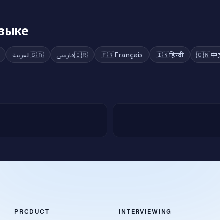
языке
العربية
🇸🇦
فارسی
🇮🇷
🇫🇷
Français
🇮🇳
हिन्दी
🇨🇳
中
PRODUCT
INTERVIEWING