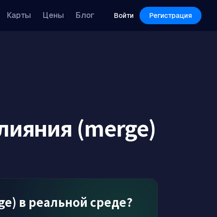
Features
Pricing
Blog
Карты
Цены
Блог
Log in
Sign Up
Войти
Регистрация
лияния (merge)
e) в реальной среде?