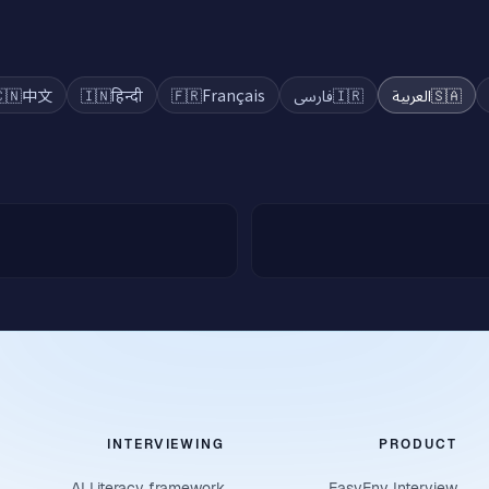
🇳
中文
🇮🇳
हिन्दी
🇫🇷
Français
فارسی
🇮🇷
العربية
🇸🇦
INTERVIEWING
PRODUCT
AI Literacy framework
EasyEnv Interview