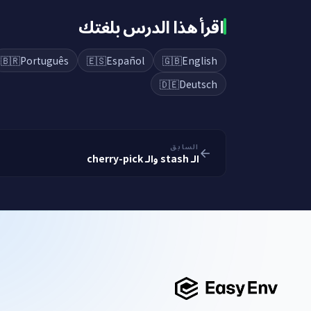
اقرأ هذا الدرس بلغتك
🇧🇷
Português
🇪🇸
Español
🇬🇧
English
🇩🇪
Deutsch
السابق
الـ stash والـ cherry-pick