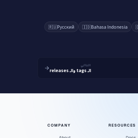
🇷🇺
Русский
🇮🇩
Bahasa Indonesia

التالي
الـ tags والـ releases
COMPANY
RESOURCES
About
Docs