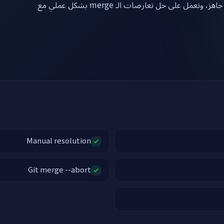
انقر بالأسفل لتحصل على جهاز لينكس مع Git جاهز، وتعمل على حل تعارضات الـ merge بشكل عملي مع
Manual resolution
Git merge --abort