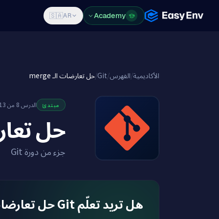
Features
Pricing
Blog
Academy
Log in
Sign Up
🇸🇦
AR
حل تعارضات الـ merge
/
Git
/
الفهرس
/
الأكاديمية
الدرس 8 من 13
مبتدئ
حل ت merge
جزء من دورة Git
هل تريد تعلّم Git حل تعارضات الـ merge في بيئة حقيقية؟