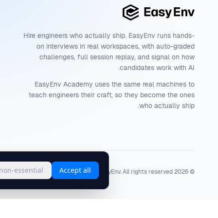
Hire engineers who actually ship. EasyEnv runs hands-
on interviews in real workspaces, with auto-graded
challenges, full session replay, and signal on how
candidates work with AI.
EasyEnv Academy uses the same real machines to
teach engineers their craft, so they become the ones
who actually ship.
 non-essential
Accept all
Terms
·
Privacy
·
Status
EasyEnv. All rights reserved.
2026
©