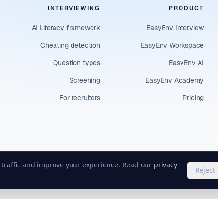
INTERVIEWING
PRODUCT
AI Literacy framework
EasyEnv Interview
Cheating detection
EasyEnv Workspace
Question types
EasyEnv AI
Screening
EasyEnv Academy
For recruiters
Pricing
e traffic and improve your experience. Read our
privacy
Reject