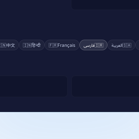
🇳
中文
🇮🇳
हिन्दी
🇫🇷
Français
فارسی
🇮🇷
العربية
🇸🇦