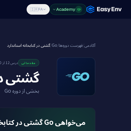
Features
Pricing
Blog
Academy
Log in
Sign Up
🇮🇷
FA
گشتی در کتابخانه استاندارد
/
Go
/
فهرست دوره‌ها
/
آکادمی
درس 12 از 20
مقدماتی
گشتی در 
بخشی از دوره Go
می‌خواهی Go گشتی در کتابخانه استاندارد را در یک محیط واقعی یاد بگیری؟