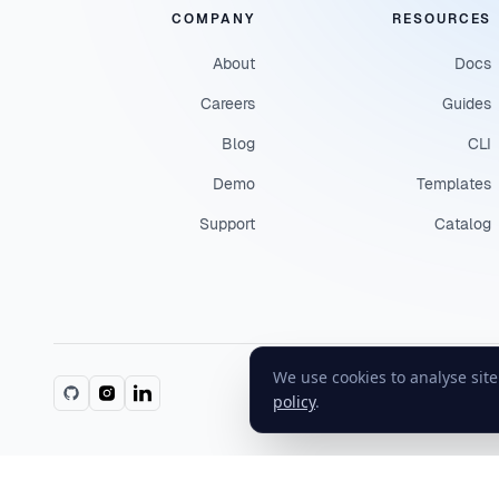
COMPANY
RESOURCES
About
Docs
Careers
Guides
Blog
CLI
Demo
Templates
Support
Catalog
We use cookies to analyse sit
policy
.