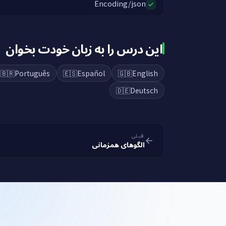
Encoding/json
این درس را به زبان خودت بخوان
🇧🇷
Português
🇪🇸
Español
🇬🇧
English
🇩🇪
Deutsch
قبلی
الگوهای همزمانی