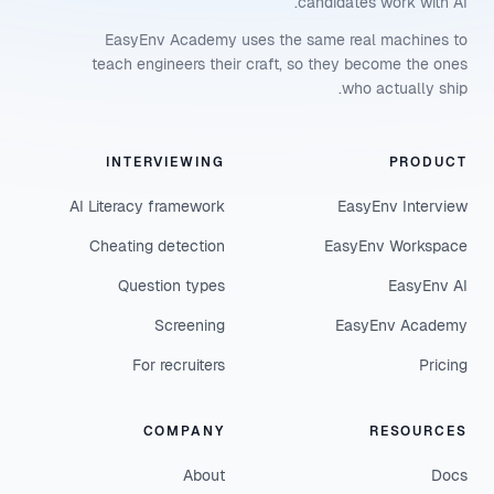
candidates work with AI.
EasyEnv Academy uses the same real machines to
teach engineers their craft, so they become the ones
who actually ship.
INTERVIEWING
PRODUCT
AI Literacy framework
EasyEnv Interview
Cheating detection
EasyEnv Workspace
Question types
EasyEnv AI
Screening
EasyEnv Academy
For recruiters
Pricing
COMPANY
RESOURCES
About
Docs