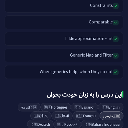
Constraints
Comparable
Tilde approximation ~int
Generic Map and Filter
When generics help, when they do not
این درس را به زبان خودت بخوان
العربية
🇸🇦
🇧🇷
Português
🇪🇸
Español
🇬🇧
English
🇨🇳
中文
🇮🇳
हिन्दी
🇫🇷
Français
فارسی
🇮🇷
🇩🇪
Deutsch
🇷🇺
Русский
🇮🇩
Bahasa Indonesia