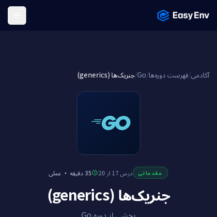
Menu
جنریک‌ها (generics)
/
Go
/
فهرست دوره‌ها
/
آکادمی
عملی
·
35 دقیقه
درس 17 از 20
مقدماتی
جنریک‌ها (generics)
بخشی از دوره Go