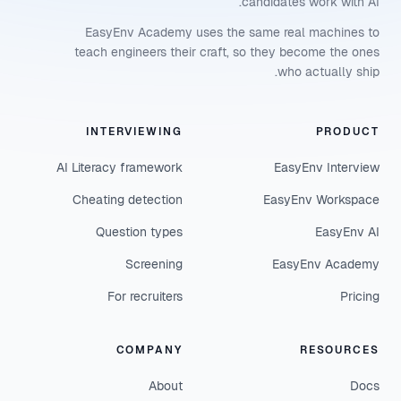
candidates work with AI.
EasyEnv Academy uses the same real machines to
teach engineers their craft, so they become the ones
who actually ship.
INTERVIEWING
PRODUCT
AI Literacy framework
EasyEnv Interview
Cheating detection
EasyEnv Workspace
Question types
EasyEnv AI
Screening
EasyEnv Academy
For recruiters
Pricing
COMPANY
RESOURCES
About
Docs