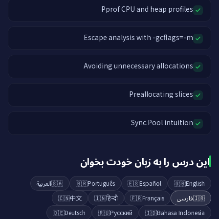
Pprof CPU and heap profiles
Escape analysis with -gcflags=-m
Avoiding unnecessary allocations
Preallocating slices
Sync.Pool intuition
این درس را به زبان خودت بخوان
العربية
🇸🇦
🇧🇷
Português
🇪🇸
Español
🇬🇧
English
🇨🇳
中文
🇮🇳
हिन्दी
🇫🇷
Français
فارسی
🇮🇷
🇩🇪
Deutsch
🇷🇺
Русский
🇮🇩
Bahasa Indonesia