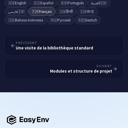
🇬🇧
English
🇪🇸
Español
🇧🇷
Português
العربية
🇸🇦
فارسی
🇮🇷
🇫🇷
Français
🇮🇳
हिन्दी
🇨🇳
中文
🇮🇩
Bahasa Indonesia
🇷🇺
Русский
🇩🇪
Deutsch
PRÉCÉDENT
Une visite de la bibliothèque standard
SUIVANT
Modules et structure de projet