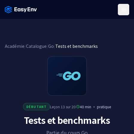
Menu
Académie
/
Catalogue
/
Go
/
Tests et benchmarks
Leçon 13 sur 20
40 min
·
pratique
DÉBUTANT
Tests et benchmarks
Partie du cours Go