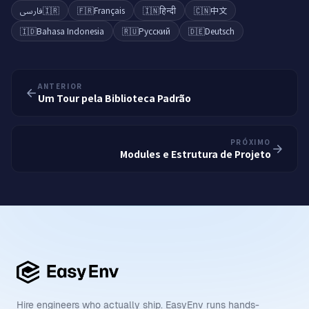
فارسی
🇮🇷
🇫🇷
Français
🇮🇳
हिन्दी
🇨🇳
中文
🇮🇩
Bahasa Indonesia
🇷🇺
Русский
🇩🇪
Deutsch
ANTERIOR
Um Tour pela Biblioteca Padrão
PRÓXIMO
Modules e Estrutura de Projeto
Hire engineers who actually ship. EasyEnv runs hands-