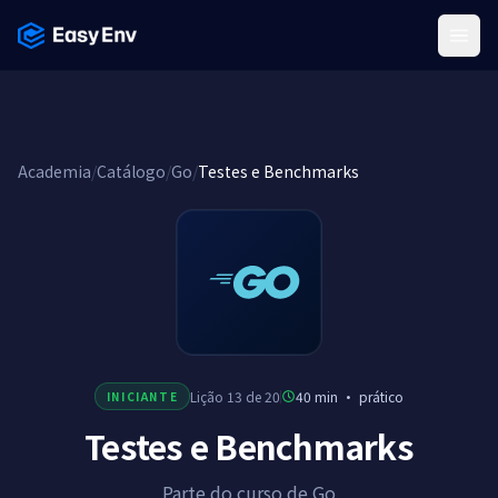
Menu
Academia
/
Catálogo
/
Go
/
Testes e Benchmarks
Lição 13 de 20
40 min
·
prático
INICIANTE
Testes e Benchmarks
Parte do curso de Go