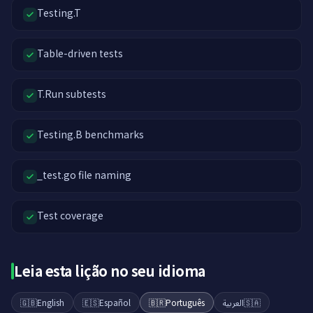
Testing.T
Table-driven tests
T.Run subtests
Testing.B benchmarks
_test.go file naming
Test coverage
Leia esta lição no seu idioma
🇬🇧
English
🇪🇸
Español
🇧🇷
Português
العربية
🇸🇦