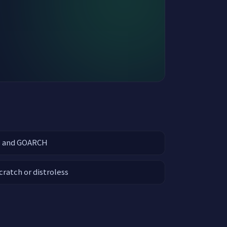
S and GOARCH
cratch or distroless