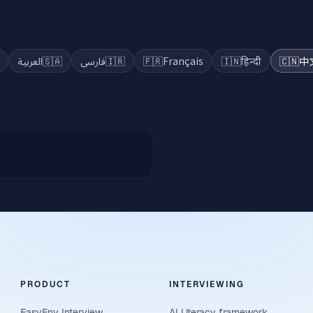
العربية
🇸🇦
فارسی
🇮🇷
🇫🇷
Français
🇮🇳
हिन्दी
🇨🇳
中
PRODUCT
INTERVIEWING
EasyEnv Interview
AI Literacy framework