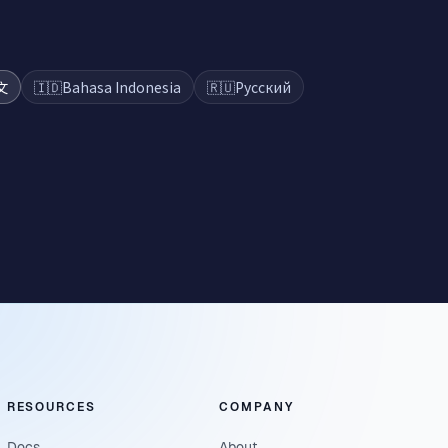
文
🇮🇩
Bahasa Indonesia
🇷🇺
Русский
RESOURCES
COMPANY
Docs
About