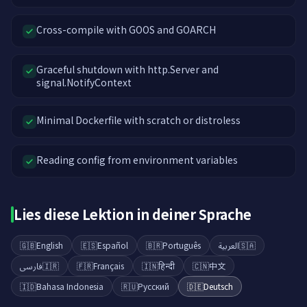
Cross-compile with GOOS and GOARCH
Graceful shutdown with http.Server and
signal.NotifyContext
Minimal Dockerfile with scratch or distroless
Reading config from environment variables
Lies diese Lektion in deiner Sprache
🇬🇧
English
🇪🇸
Español
🇧🇷
Português
العربية
🇸🇦
فارسی
🇮🇷
🇫🇷
Français
🇮🇳
हिन्दी
🇨🇳
中文
🇮🇩
Bahasa Indonesia
🇷🇺
Русский
🇩🇪
Deutsch