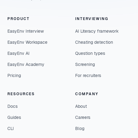
PRODUCT
INTERVIEWING
EasyEnv Interview
AI Literacy framework
EasyEnv Workspace
Cheating detection
EasyEnv AI
Question types
EasyEnv Academy
Screening
Pricing
For recruiters
RESOURCES
COMPANY
Docs
About
Guides
Careers
CLI
Blog