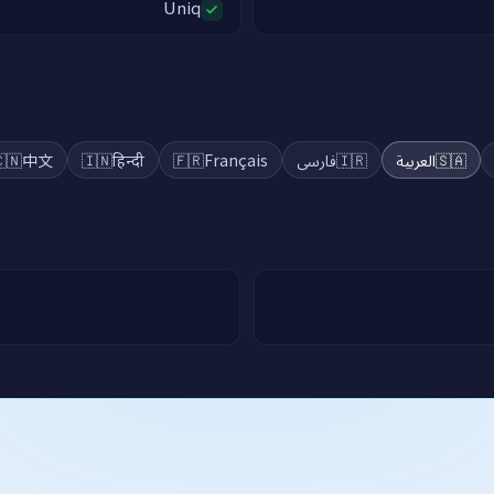
Uniq
🇳
中文
🇮🇳
हिन्दी
🇫🇷
Français
فارسی
🇮🇷
العربية
🇸🇦