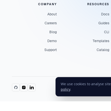
COMPANY
RESOURCES
About
Docs
Careers
Guides
Blog
CLI
Demo
Templates
Support
Catalog
We use cookies to analyse sit
policy
.