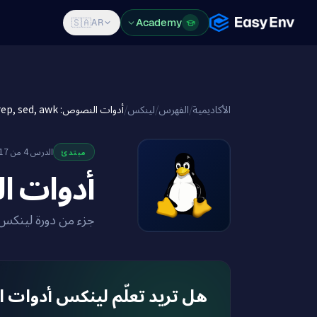
Features
Pricing
Blog
Academy
Log in
Sign Up
🇸🇦
AR
أدوات النصوص: grep, sed, awk
/
لينكس
/
الفهرس
/
الأكاديمية
الدرس 4 من 17
مبتدئ
rep, sed, awk
جزء من دورة لينكس
هل تريد تعلّم لي: grep, sed, awk في بيئة حقيقية؟