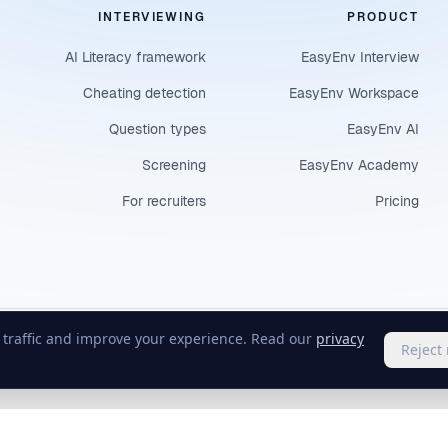
INTERVIEWING
PRODUCT
AI Literacy framework
EasyEnv Interview
Cheating detection
EasyEnv Workspace
Question types
EasyEnv AI
Screening
EasyEnv Academy
For recruiters
Pricing
e traffic and improve your experience. Read our
privacy
Reject