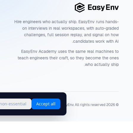
Hire engineers who actually ship. EasyEnv runs hands-
on interviews in real workspaces, with auto-graded
challenges, full session replay, and signal on how
candidates work with AI.
EasyEnv Academy uses the same real machines to
teach engineers their craft, so they become the ones
who actually ship.
 non-essential
Accept all
Terms
·
Privacy
·
Status
EasyEnv. All rights reserved.
2026
©