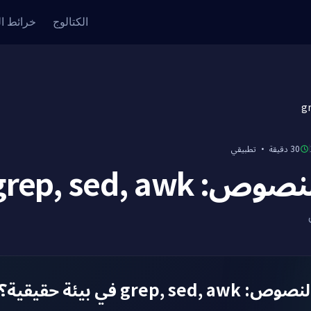
الكتالوج
خرائط ا
تطبيقي
·
30 دقيقة
أدوات النصوص: g
نكس أدوات النصوص