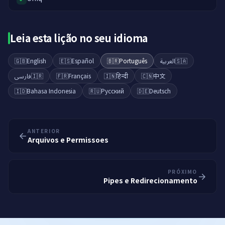
Leia esta lição no seu idioma
🇬🇧
English
🇪🇸
Español
🇧🇷
Português
العربية
🇸🇦
فارسی
🇮🇷
🇫🇷
Français
🇮🇳
हिन्दी
🇨🇳
中文
🇮🇩
Bahasa Indonesia
🇷🇺
Русский
🇩🇪
Deutsch
ANTERIOR
Arquivos e Permissoes
PRÓXIMO
Pipes e Redirecionamento