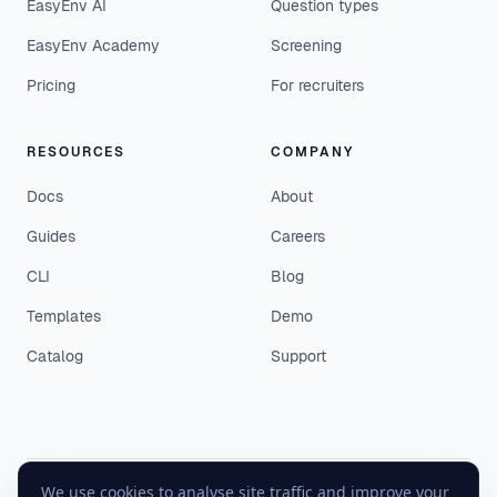
EasyEnv AI
Question types
EasyEnv Academy
Screening
Pricing
For recruiters
RESOURCES
COMPANY
Docs
About
Guides
Careers
CLI
Blog
Templates
Demo
Catalog
Support
We use cookies to analyse site traffic and improve your