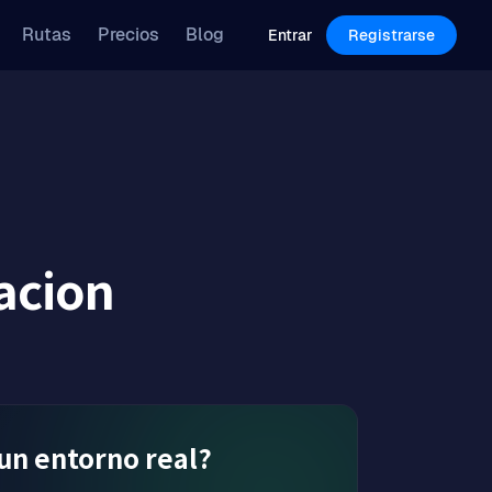
Features
Pricing
Blog
Rutas
Precios
Blog
Log in
Sign Up
Entrar
Registrarse
acion
un entorno real?