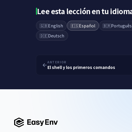
Lee esta lección en tu idiom
🇬🇧
English
🇪🇸
Español
🇧🇷
Português
🇩🇪
Deutsch
ANTERIOR
El shell y los primeros comandos