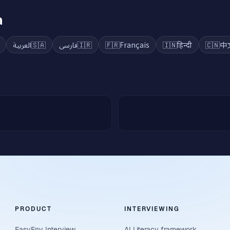
a
العربية
🇸🇦
فارسی
🇮🇷
🇫🇷
Français
🇮🇳
हिन्दी
🇨🇳
中
PRODUCT
INTERVIEWING
EasyEnv Interview
AI Literacy framework