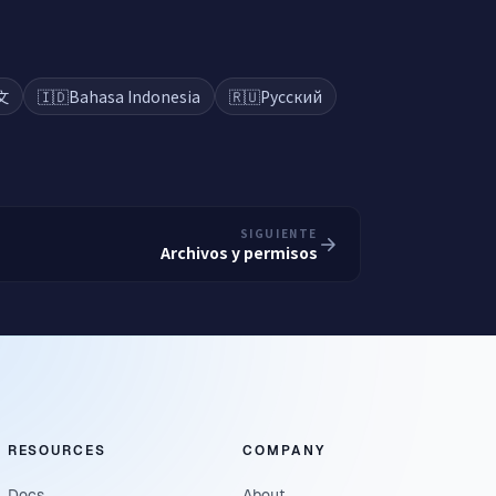
文
🇮🇩
Bahasa Indonesia
🇷🇺
Русский
SIGUIENTE
Archivos y permisos
RESOURCES
COMPANY
Docs
About