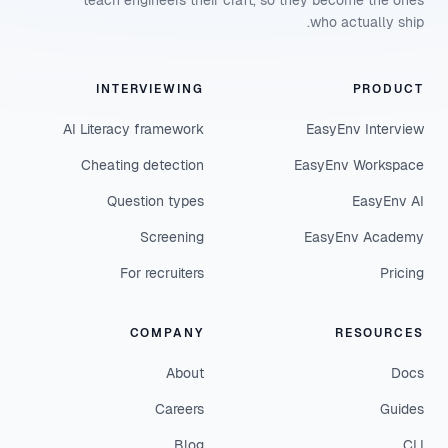
teach engineers their craft, so they become the ones
who actually ship.
INTERVIEWING
PRODUCT
AI Literacy framework
EasyEnv Interview
Cheating detection
EasyEnv Workspace
Question types
EasyEnv AI
Screening
EasyEnv Academy
For recruiters
Pricing
COMPANY
RESOURCES
About
Docs
Careers
Guides
Blog
CLI