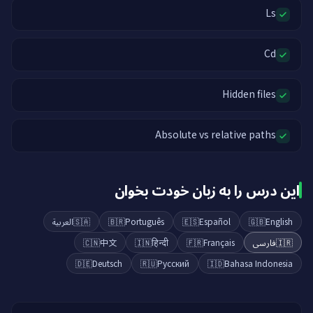
Ls
Cd
Hidden files
Absolute vs relative paths
این درس را به زبان خودت بخوان
العربية
🇸🇦
🇧🇷
Português
🇪🇸
Español
🇬🇧
English
🇨🇳
中文
🇮🇳
हिन्दी
🇫🇷
Français
فارسی
🇮🇷
🇩🇪
Deutsch
🇷🇺
Русский
🇮🇩
Bahasa Indonesia