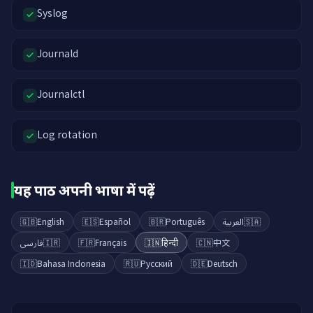
Syslog
Journald
Journalctl
Log rotation
यह पाठ अपनी भाषा में पढ़ें
🇬🇧
English
🇪🇸
Español
🇧🇷
Português
العربية
🇸🇦
فارسی
🇮🇷
🇫🇷
Français
🇮🇳
हिन्दी
🇨🇳
中文
🇮🇩
Bahasa Indonesia
🇷🇺
Русский
🇩🇪
Deutsch