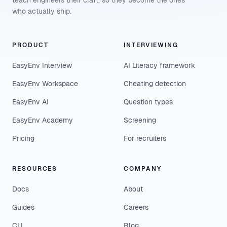
teach engineers their craft, so they become the ones
who actually ship.
PRODUCT
INTERVIEWING
EasyEnv Interview
AI Literacy framework
EasyEnv Workspace
Cheating detection
EasyEnv AI
Question types
EasyEnv Academy
Screening
Pricing
For recruiters
RESOURCES
COMPANY
Docs
About
Guides
Careers
CLI
Blog