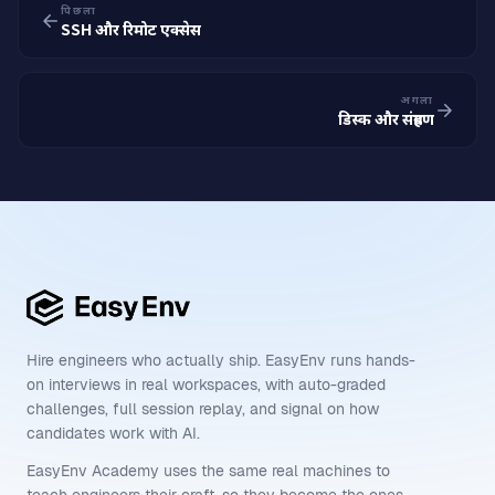
पिछला
SSH और रिमोट एक्सेस
अगला
डिस्क और संग्रहण
Hire engineers who actually ship. EasyEnv runs hands-
on interviews in real workspaces, with auto-graded
challenges, full session replay, and signal on how
candidates work with AI.
EasyEnv Academy uses the same real machines to