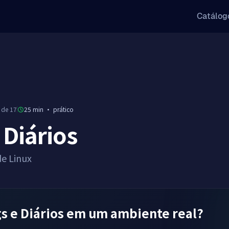
Catálog
 de 17
25 min
·
prático
 Diários
de Linux
s e Diários em um ambiente real?