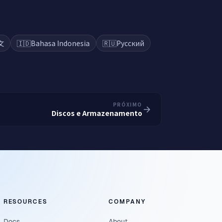
文
🇮🇩
Bahasa Indonesia
🇷🇺
Русский
PRÓXIMO
Discos e Armazenamento
RESOURCES
COMPANY
Docs
About