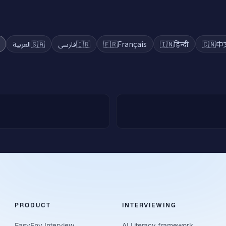
a
العربية
🇸🇦
فارسی
🇮🇷
🇫🇷
Français
🇮🇳
हिन्दी
🇨🇳
中
PRODUCT
INTERVIEWING
EasyEnv Interview
AI Literacy framework