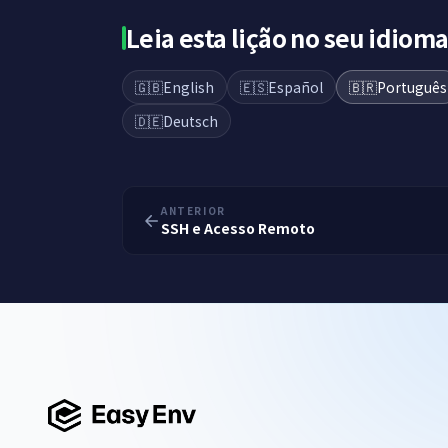
Leia esta lição no seu idiom
🇬🇧
English
🇪🇸
Español
🇧🇷
Português
🇩🇪
Deutsch
ANTERIOR
SSH e Acesso Remoto