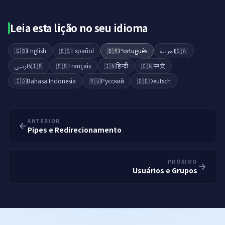
Leia esta lição no seu idioma
🇬🇧
English
🇪🇸
Español
🇧🇷
Português
العربية
🇸🇦
فارسی
🇮🇷
🇫🇷
Français
🇮🇳
हिन्दी
🇨🇳
中文
🇮🇩
Bahasa Indonesia
🇷🇺
Русский
🇩🇪
Deutsch
ANTERIOR
Pipes e Redirecionamento
PRÓXIMO
Usuários e Grupos