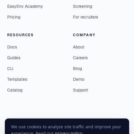
EasyEnv Academy
Screening
Pricing
For recruiters
RESOURCES
COMPANY
Docs
About
Guides
Careers
CLI
Blog
Templates
Demo
Catalog
Support
We use cookies to analyse site traffic and improve your
©
2026
EasyEnv. All rights reserved.
experience. Read our
privacy policy
.
Terms
·
Privacy
·
Status