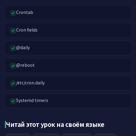
Crontab
Cron fields
@daily
@reboot
/etc/cron.daily
Systemd timers
Читай этот урок на своём языке