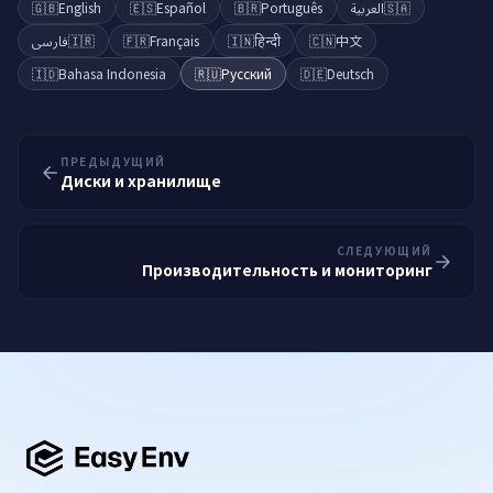
🇬🇧
English
🇪🇸
Español
🇧🇷
Português
العربية
🇸🇦
فارسی
🇮🇷
🇫🇷
Français
🇮🇳
हिन्दी
🇨🇳
中文
🇮🇩
Bahasa Indonesia
🇷🇺
Русский
🇩🇪
Deutsch
ПРЕДЫДУЩИЙ
Диски и хранилище
СЛЕДУЮЩИЙ
Производительность и мониторинг