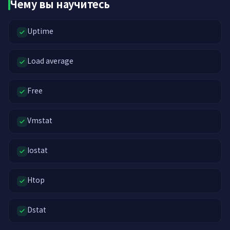
Чему вы научитесь
Uptime
Load average
Free
Vmstat
Iostat
Htop
Dstat