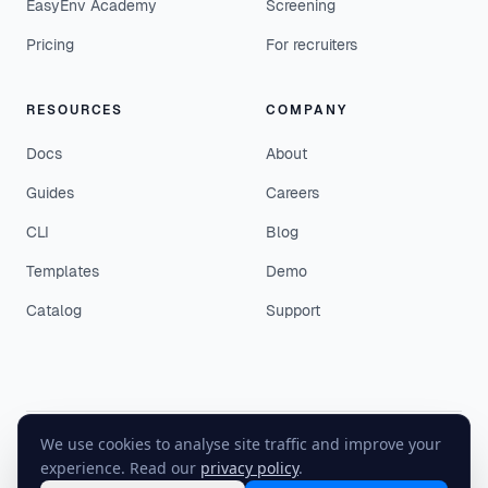
EasyEnv Academy
Screening
Pricing
For recruiters
RESOURCES
COMPANY
Docs
About
Guides
Careers
CLI
Blog
Templates
Demo
Catalog
Support
We use cookies to analyse site traffic and improve your
©
2026
EasyEnv. All rights reserved.
experience. Read our
privacy policy
.
Terms
·
Privacy
·
Status