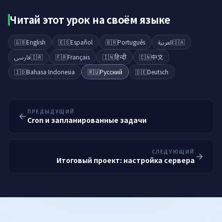
Читай этот урок на своём языке
🇬🇧
English
🇪🇸
Español
🇧🇷
Português
العربية
🇸🇦
فارسی
🇮🇷
🇫🇷
Français
🇮🇳
हिन्दी
🇨🇳
中文
🇮🇩
Bahasa Indonesia
🇷🇺
Русский
🇩🇪
Deutsch
ПРЕДЫДУЩИЙ
Cron и запланированные задачи
СЛЕДУЮЩИЙ
Итоговый проект: настройка сервера