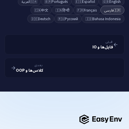
العربية
🇸🇦
🇧🇷
Português
🇪🇸
Español
🇬🇧
English
🇨🇳
中文
🇮🇳
हिन्दी
🇫🇷
Français
فارسی
🇮🇷
🇩🇪
Deutsch
🇷🇺
Русский
🇮🇩
Bahasa Indonesia
قبلی
فایل‌ها و IO
بعدی
کلاس‌ها و OOP