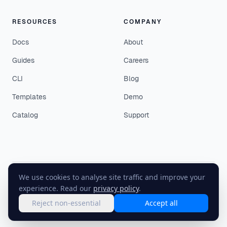
RESOURCES
COMPANY
Docs
About
Guides
Careers
CLI
Blog
Templates
Demo
Catalog
Support
We use cookies to analyse site traffic and improve your
©
2026
EasyEnv. All rights reserved.
experience. Read our
privacy policy
.
Terms
·
Privacy
·
Status
Reject non-essential
Accept all