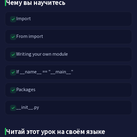
Чему вы научитесь
Import
From import
Writing your own module
If __name__ == "__main__"
Packages
__init__.py
Читай этот урок на своём языке