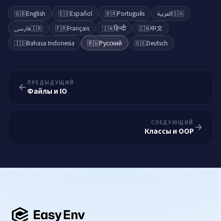
🇬🇧
English
🇪🇸
Español
🇧🇷
Português
العربية
🇸🇦
فارسی
🇮🇷
🇫🇷
Français
🇮🇳
हिन्दी
🇨🇳
中文
🇮🇩
Bahasa Indonesia
🇷🇺
Русский
🇩🇪
Deutsch
ПРЕДЫДУЩИЙ
Файлы и IO
СЛЕДУЮЩИЙ
Классы и OOP