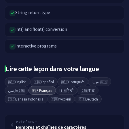
String return type
Int() and float() conversion
Interactive programs
Lire cette leçon dans votre langue
🇬🇧
English
🇪🇸
Español
🇧🇷
Português
العربية
🇸🇦
فارسی
🇮🇷
🇫🇷
Français
🇮🇳
हिन्दी
🇨🇳
中文
🇮🇩
Bahasa Indonesia
🇷🇺
Русский
🇩🇪
Deutsch
PRÉCÉDENT
Nombres et chaînes de caractères