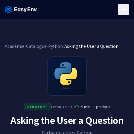
Menu
Académie
/
Catalogue
/
Python
/
Asking the User a Question
Leçon 3 sur 19
15 min
·
pratique
DÉBUTANT
Asking the User a Question
Partie du cours Python