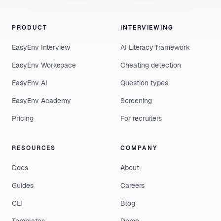
PRODUCT
INTERVIEWING
EasyEnv Interview
AI Literacy framework
EasyEnv Workspace
Cheating detection
EasyEnv AI
Question types
EasyEnv Academy
Screening
Pricing
For recruiters
RESOURCES
COMPANY
Docs
About
Guides
Careers
CLI
Blog