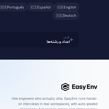
🇧🇷
Português
🇪🇸
Español
🇬🇧
English
🇩🇪
Deutsch
قبلی
اعداد و رشته‌ها
Hire engineers who actually ship. EasyEnv runs hands-
on interviews in real workspaces, with auto-graded