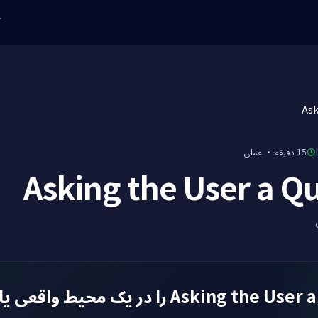
ک
Ask
عملی
·
15 دقیقه
Asking the User a Q