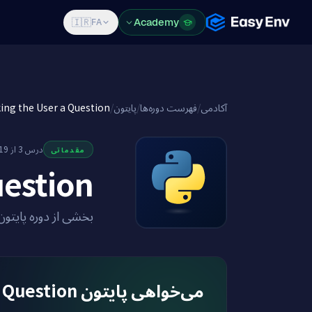
Features
Pricing
Blog
Academy
Log in
Sign Up
🇮🇷
FA
ing the User a Question
/
پایتون
/
فهرست دوره‌ها
/
آکادمی
درس 3 از 19
مقدماتی
uestion
بخشی از دوره پایتون
می‌خواهی پایتون Asking the User a Question را در یک محیط واقعی یاد بگیری؟