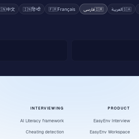
🇳
中文
🇮🇳
हिन्दी
🇫🇷
Français
فارسی
🇮🇷
العربية
🇸🇦
INTERVIEWING
PRODUCT
AI Literacy framework
EasyEnv Interview
Cheating detection
EasyEnv Workspace