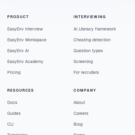
PRODUCT
INTERVIEWING
EasyEnv Interview
AI Literacy framework
EasyEnv Workspace
Cheating detection
EasyEnv AI
Question types
EasyEnv Academy
Screening
Pricing
For recruiters
RESOURCES
COMPANY
Docs
About
Guides
Careers
CLI
Blog