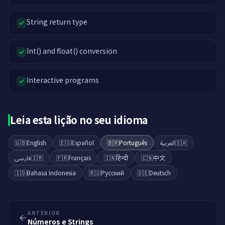
String return type
Int() and float() conversion
Interactive programs
Leia esta lição no seu idioma
🇬🇧
English
🇪🇸
Español
🇧🇷
Português
العربية
🇸🇦
فارسی
🇮🇷
🇫🇷
Français
🇮🇳
हिन्दी
🇨🇳
中文
🇮🇩
Bahasa Indonesia
🇷🇺
Русский
🇩🇪
Deutsch
ANTERIOR
Números e Strings