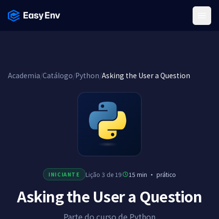
Menu
Academia
/
Catálogo
/
Python
/
Asking the User a Question
Lição 3 de 19
15 min
·
prático
INICIANTE
Asking the User a Question
Parte do curso de Python