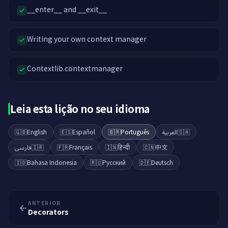
__enter__ and __exit__
Writing your own context manager
Contextlib.contextmanager
Leia esta lição no seu idioma
🇬🇧
English
🇪🇸
Español
🇧🇷
Português
العربية
🇸🇦
فارسی
🇮🇷
🇫🇷
Français
🇮🇳
हिन्दी
🇨🇳
中文
🇮🇩
Bahasa Indonesia
🇷🇺
Русский
🇩🇪
Deutsch
ANTERIOR
Decorators