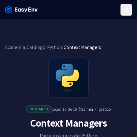
Menu
Academia
/
Catálogo
/
Python
/
Context Managers
Lição 16 de 19
25 min
·
prático
INICIANTE
Context Managers
Parte do curso de Python