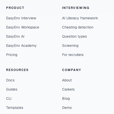
PRODUCT
INTERVIEWING
EasyEnv Interview
AI Literacy framework
EasyEnv Workspace
Cheating detection
EasyEnv AI
Question types
EasyEnv Academy
Screening
Pricing
For recruiters
RESOURCES
COMPANY
Docs
About
Guides
Careers
CLI
Blog
Templates
Demo