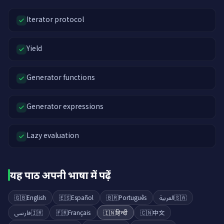
Iterator protocol
Yield
Generator functions
Generator expressions
Lazy evaluation
यह पाठ अपनी भाषा में पढ़ें
🇬🇧
English
🇪🇸
Español
🇧🇷
Português
العربية
🇸🇦
فارسی
🇮🇷
🇫🇷
Français
🇮🇳
हिन्दी
🇨🇳
中文