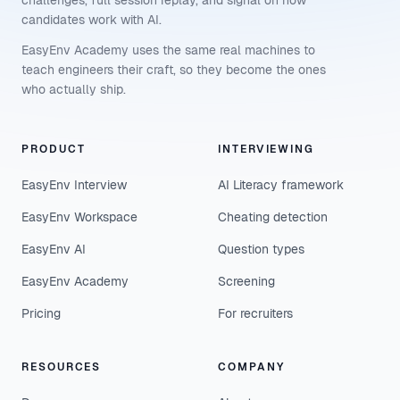
challenges, full session replay, and signal on how
candidates work with AI.
EasyEnv Academy uses the same real machines to
teach engineers their craft, so they become the ones
who actually ship.
PRODUCT
INTERVIEWING
EasyEnv Interview
AI Literacy framework
EasyEnv Workspace
Cheating detection
EasyEnv AI
Question types
EasyEnv Academy
Screening
Pricing
For recruiters
RESOURCES
COMPANY