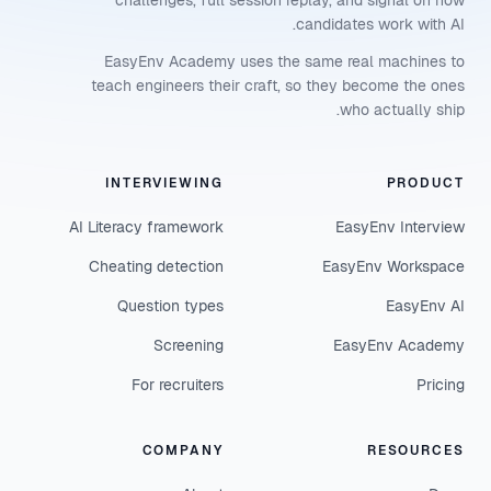
challenges, full session replay, and signal on how
candidates work with AI.
EasyEnv Academy uses the same real machines to
teach engineers their craft, so they become the ones
who actually ship.
INTERVIEWING
PRODUCT
AI Literacy framework
EasyEnv Interview
Cheating detection
EasyEnv Workspace
Question types
EasyEnv AI
Screening
EasyEnv Academy
For recruiters
Pricing
COMPANY
RESOURCES