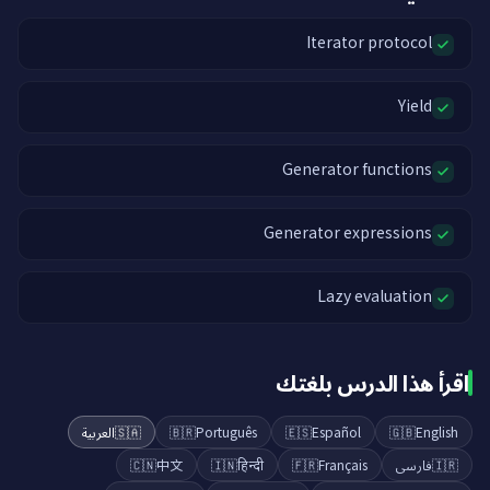
Iterator protocol
Yield
Generator functions
Generator expressions
Lazy evaluation
اقرأ هذا الدرس بلغتك
العربية
🇸🇦
🇧🇷
Português
🇪🇸
Español
🇬🇧
English
🇨🇳
中文
🇮🇳
हिन्दी
🇫🇷
Français
فارسی
🇮🇷