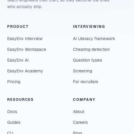
teach engineers their craft, so they become the ones
who actually ship.
PRODUCT
INTERVIEWING
EasyEnv Interview
AI Literacy framework
EasyEnv Workspace
Cheating detection
EasyEnv AI
Question types
EasyEnv Academy
Screening
Pricing
For recruiters
RESOURCES
COMPANY
Docs
About
Guides
Careers
CLI
Blog