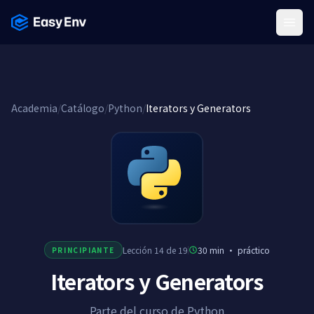
Menu
Academia
/
Catálogo
/
Python
/
Iterators y Generators
Lección 14 de 19
30 min
·
práctico
PRINCIPIANTE
Iterators y Generators
Parte del curso de Python