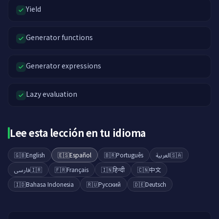
Yield
Generator functions
Generator expressions
Lazy evaluation
Lee esta lección en tu idioma
🇬🇧
English
🇪🇸
Español
🇧🇷
Português
العربية
🇸🇦
فارسی
🇮🇷
🇫🇷
Français
🇮🇳
हिन्दी
🇨🇳
中文
🇮🇩
Bahasa Indonesia
🇷🇺
Русский
🇩🇪
Deutsch