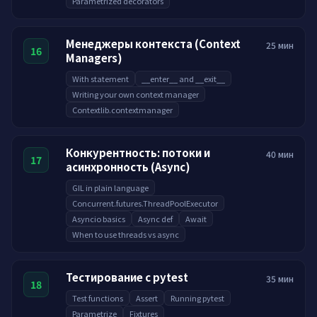
Parametrized decorators
Менеджеры контекста (Context
25 мин
16
Managers)
With statement
__enter__ and __exit__
Writing your own context manager
Contextlib.contextmanager
Конкурентность: потоки и
40 мин
17
асинхронность (Async)
GIL in plain language
Concurrent.futures.ThreadPoolExecutor
Asyncio basics
Async def
Await
When to use threads vs async
Тестирование с pytest
35 мин
18
Test functions
Assert
Running pytest
Parametrize
Fixtures