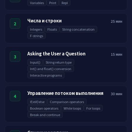
Variables
Print
Repl
Числа и строки
25 мин
2
Integers
Floats
String concatenation
F-strings
Asking the User a Question
15 мин
3
Input()
String return type
Int() and float() conversion
Interactive programs
Управление потоком выполнения
30 мин
4
If/elif/else
Comparison operators
Boolean operators
While loops
For loops
Break and continue