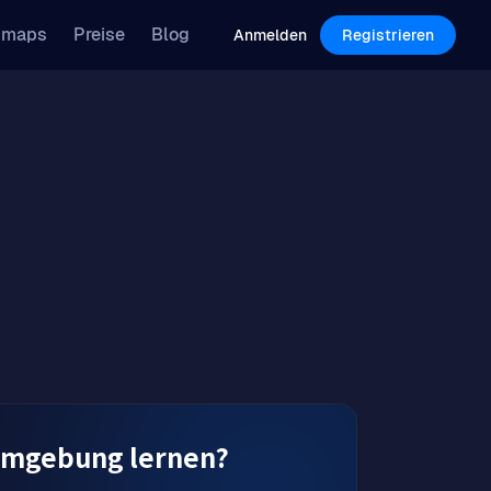
Features
Pricing
Blog
dmaps
Preise
Blog
Log in
Sign Up
Anmelden
Registrieren
 Umgebung lernen?