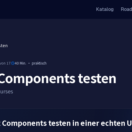
Katalog
Roa
sten
 von 17
40 Min.
·
praktisch
 Components testen
Kurses
t Components testen in einer echten