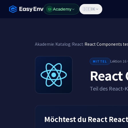
Academy
Academy
🇩🇪
DE
Akademie
/
Katalog
/
React
/
React Components te
Lektion 16
MITTEL
React
Teil des React-
Möchtest du React Reac