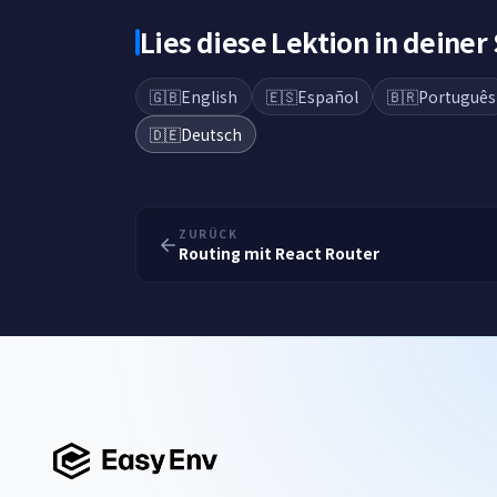
Lies diese Lektion in deiner
🇬🇧
English
🇪🇸
Español
🇧🇷
Português
🇩🇪
Deutsch
ZURÜCK
Routing mit React Router