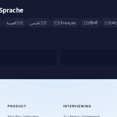
 Sprache
العربية
🇸🇦
فارسی
🇮🇷
🇫🇷
Français
🇮🇳
हिन्दी
🇨🇳
中
PRODUCT
INTERVIEWING
EasyEnv Interview
AI Literacy framework