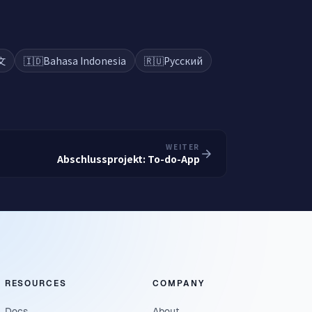
文
🇮🇩
Bahasa Indonesia
🇷🇺
Русский
WEITER
Abschlussprojekt: To-do-App
RESOURCES
COMPANY
Docs
About