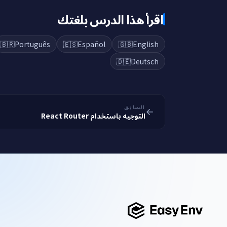
اقرأ هذا الدرس بلغتك
🇧🇷
Português
🇪🇸
Español
🇬🇧
English
🇩🇪
Deutsch
السابق
التوجيه باستخدام React Router