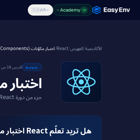
Features
Pricing
Blog
Academy
Log in
Sign Up
🇸🇦
AR
اختبار مكوّنات React (Components)
/
React
/
الفهرس
/
الأكاديمية
الدرس 16 من 17
متوسط
React (Components)
جزء من دورة React
هل تريد تعلّم React اختبار مكوّنات React (Components) في بيئة حقيقية؟