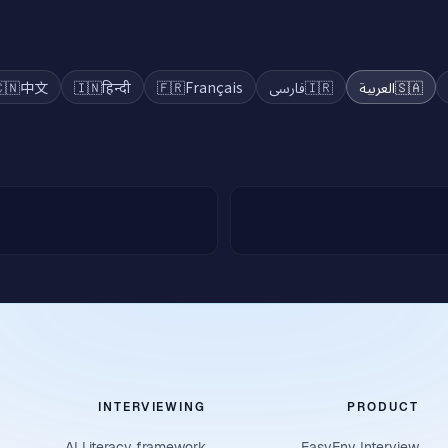
🇳
中文
🇮🇳
हिन्दी
🇫🇷
Français
فارسی
🇮🇷
العربية
🇸🇦
INTERVIEWING
PRODUCT
AI Literacy framework
EasyEnv Interview