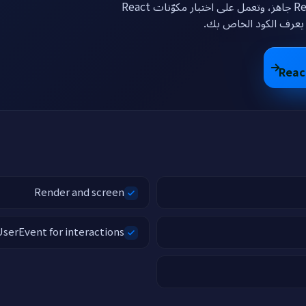
انقر بالأسفل لتحصل على جهاز لينكس مع React جاهز، وتعمل على اختبار مكوّنات React
Render and screen
UserEvent for interactions