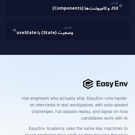
قبلی
JSX و کامپوننت‌ها (Components)
بعدی
وضعیت (State) با useState
Hire engineers who actually ship. EasyEnv runs hands-
on interviews in real workspaces, with auto-graded
challenges, full session replay, and signal on how
candidates work with AI.
EasyEnv Academy uses the same real machines to