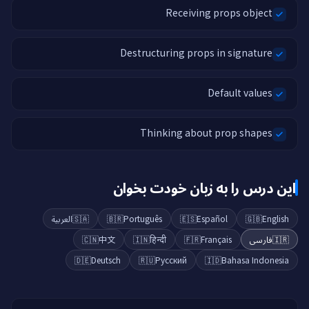
Receiving props object
Destructuring props in signature
Default values
Thinking about prop shapes
این درس را به زبان خودت بخوان
العربية
🇸🇦
🇧🇷
Português
🇪🇸
Español
🇬🇧
English
🇨🇳
中文
🇮🇳
हिन्दी
🇫🇷
Français
فارسی
🇮🇷
🇩🇪
Deutsch
🇷🇺
Русский
🇮🇩
Bahasa Indonesia