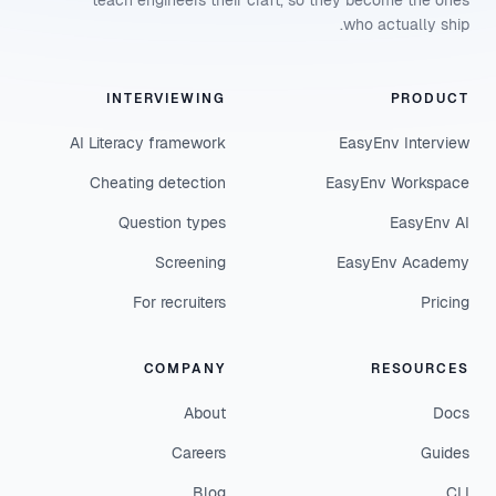
teach engineers their craft, so they become the ones
who actually ship.
INTERVIEWING
PRODUCT
AI Literacy framework
EasyEnv Interview
Cheating detection
EasyEnv Workspace
Question types
EasyEnv AI
Screening
EasyEnv Academy
For recruiters
Pricing
COMPANY
RESOURCES
About
Docs
Careers
Guides
Blog
CLI