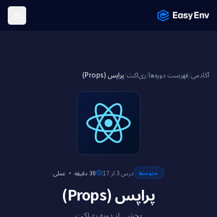
Menu
پراپس (Props)
/
ری‌اکت
/
فهرست دوره‌ها
/
آکادمی
عملی
·
30 دقیقه
درس 3 از 17
متوسط
پراپس (Props)
بخشی از دوره ری‌اکت