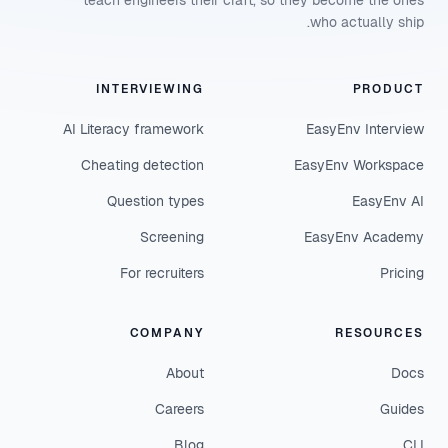
teach engineers their craft, so they become the ones
who actually ship.
INTERVIEWING
PRODUCT
AI Literacy framework
EasyEnv Interview
Cheating detection
EasyEnv Workspace
Question types
EasyEnv AI
Screening
EasyEnv Academy
For recruiters
Pricing
COMPANY
RESOURCES
About
Docs
Careers
Guides
Blog
CLI