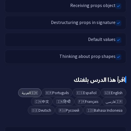
Receiving props object
Destructuring props in signature
Default values
Thinking about prop shapes
اقرأ هذا الدرس بلغتك
العربية
🇸🇦
🇧🇷
Português
🇪🇸
Español
🇬🇧
English
🇨🇳
中文
🇮🇳
हिन्दी
🇫🇷
Français
فارسی
🇮🇷
🇩🇪
Deutsch
🇷🇺
Русский
🇮🇩
Bahasa Indonesia