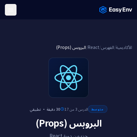
Menu
البروبس (Props)
/
React
/
الفهرس
/
الأكاديمية
تطبيقي
·
30 دقيقة
الدرس 3 من 17
متوسط
البروبس (Props)
جزء من دورة React