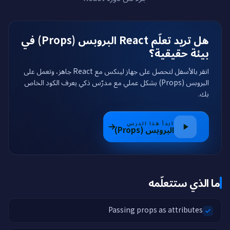
هل تريد تعلّم React البروبس (Props) في
بيئة حقيقية؟
انقر بالأسفل لتحصل على جهاز لينكس مع React جاهز، وتعمل على
البروبس (Props) بشكل عملي مع مدرّس ذكي يعرف الكود الخاص
بك.
ابدأ هذا الدرس
البروبس (Props)
ما الذي ستتعلّمه
Passing props as attributes