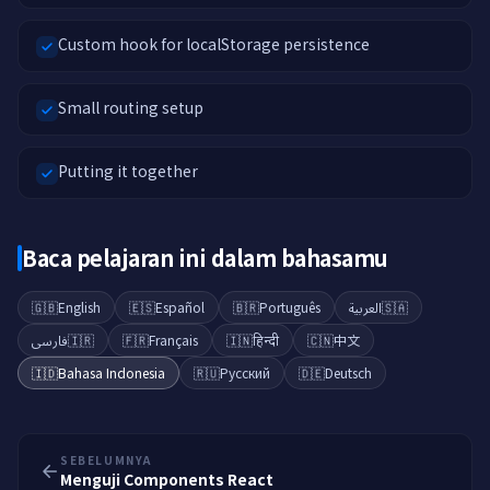
Custom hook for localStorage persistence
Small routing setup
Putting it together
Baca pelajaran ini dalam bahasamu
🇬🇧
English
🇪🇸
Español
🇧🇷
Português
العربية
🇸🇦
فارسی
🇮🇷
🇫🇷
Français
🇮🇳
हिन्दी
🇨🇳
中文
🇮🇩
Bahasa Indonesia
🇷🇺
Русский
🇩🇪
Deutsch
SEBELUMNYA
Menguji Components React