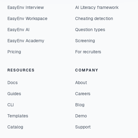
EasyEnv Interview
AI Literacy framework
EasyEnv Workspace
Cheating detection
EasyEnv AI
Question types
EasyEnv Academy
Screening
Pricing
For recruiters
RESOURCES
COMPANY
Docs
About
Guides
Careers
CLI
Blog
Templates
Demo
Catalog
Support