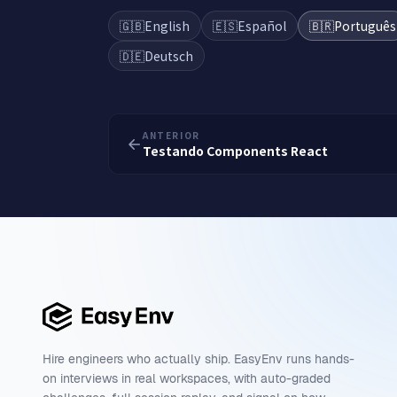
🇬🇧
English
🇪🇸
Español
🇧🇷
Português
🇩🇪
Deutsch
ANTERIOR
Testando Components React
Hire engineers who actually ship. EasyEnv runs hands-
on interviews in real workspaces, with auto-graded