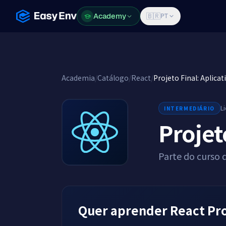
Academy
Academy
🇧🇷
PT
Academia
/
Catálogo
/
React
/
Projeto Final: Aplicat
L
INTERMEDIÁRIO
Projet
Parte do curso 
Quer aprender React Pro