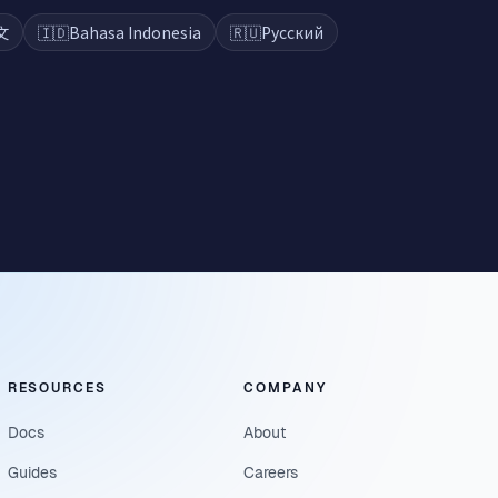
文
🇮🇩
Bahasa Indonesia
🇷🇺
Русский
RESOURCES
COMPANY
Docs
About
Guides
Careers