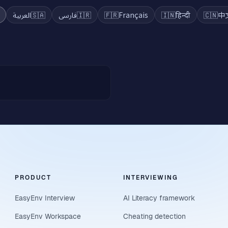
العربية
🇸🇦
فارسی
🇮🇷
🇫🇷
Français
🇮🇳
हिन्दी
🇨🇳
中
PRODUCT
INTERVIEWING
EasyEnv Interview
AI Literacy framework
EasyEnv Workspace
Cheating detection