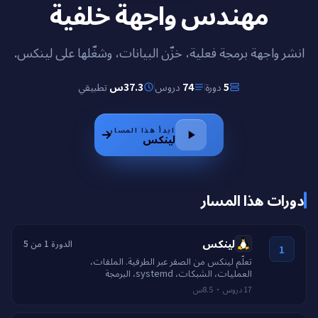
مهندس واجهة خلفية
انشر واجهة برمجة فعلية، خزّن البيانات، وشغّلها على لينكس.
تطبيقي
37.3س
دروس
74
دورة
5
ابدأ هذا المسار
لينكس
دورات هذا المسار
لينكس
الدورة 1 من 5
1
تعلّم لينكس من الصفر عبر الطرفية. الملفات،
العمليات، الشبكات، systemd، البرمجة
النصية، وتشغيل الخدمات الفعلية.
8.5س
·
دروس
17