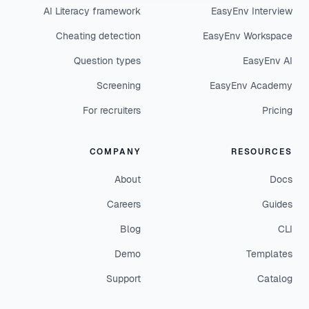
AI Literacy framework
EasyEnv Interview
Cheating detection
EasyEnv Workspace
Question types
EasyEnv AI
Screening
EasyEnv Academy
For recruiters
Pricing
COMPANY
RESOURCES
About
Docs
Careers
Guides
Blog
CLI
Demo
Templates
Support
Catalog