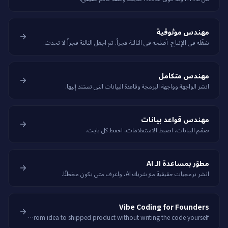
مهندس موثوقية
شغّله في الإنتاج. أصلحه في الثالثة فجراً. ثم اجعل الثالثة فجراً لا تحدث.
مهندس متكامل
انشر الواجهة وواجهة البرمجة وقاعدة البيانات التي تستند إليها.
مهندس قواعد بيانات
صمّم البيانات، اضبط الاستعلامات، احفظ كل بايت.
مطوّر بمساعدة الـ AI
انشر برمجيات حقيقية مع شريك AI، واعرف متى يكون مخطئًا.
Vibe Coding for Founders
Go from idea to shipped product without writing the code yourself.