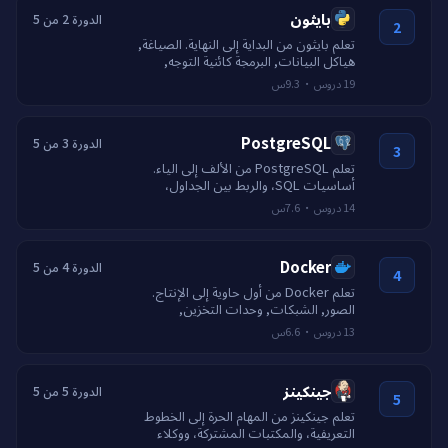
بايثون
الدورة 2 من 5
2
تعلم بايثون من البداية إلى النهاية. الصياغة,
هياكل البيانات, البرمجة كائنية التوجه,
المولدات, البرمجة غير المتزامنة, الاختبار,
9.3س
·
دروس
19
والتحزيم.
PostgreSQL
الدورة 3 من 5
3
تعلم PostgreSQL من الألف إلى الياء.
أساسيات SQL، والربط بين الجداول،
والفهارس، والمعاملات، وJSONB،
7.6س
·
دروس
14
وEXPLAIN، وتصميم قواعد البيانات.
Docker
الدورة 4 من 5
4
تعلم Docker من أول حاوية إلى الإنتاج.
الصور, الشبكات, وحدات التخزين,
Compose, البناء متعدد المراحل, وسجلات
6.6س
·
دروس
13
الحاويات الآمنة.
جينكينز
الدورة 5 من 5
5
تعلم جينكينز من المهام الحرة إلى الخطوط
التعريفية، والمكتبات المشتركة، ووكلاء