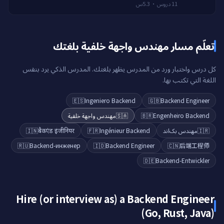
Docker، وخطوط الأنابيب كرمز.
5.3س
·
دروس
11
تعلّم مسار مهندس واجهة خلفية بلغتك
كل درس واختبار ورد من المدرس يظهر بلغتك. المدرس الذكي يرد بنفس
اللغة التي تكتب بها.
🇪🇸
Ingeniero Backend
🇬🇧
Backend Engineer
مهندس واجهة خلفية
🇸🇦
🇧🇷
Engenheiro Backend
🇮🇳
बैकएंड इंजीनियर
🇫🇷
Ingénieur Backend
مهندس بک‌اند
🇮🇷
🇷🇺
Backend-инженер
🇮🇩
Backend Engineer
🇨🇳
后端工程师
🇩🇪
Backend-Entwickler
Hire (or interview as) a
Backend Engineer
(Go, Rust, Java)