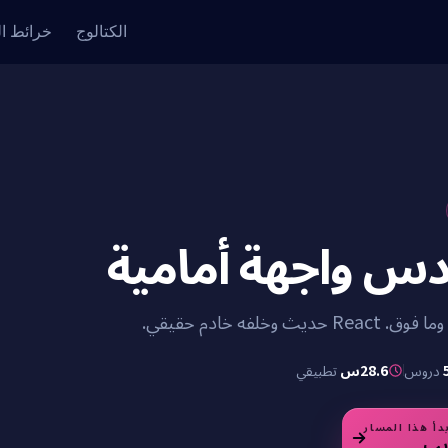
الكتالوج
خرائط ا
س واجهة أمامية
دروس
28.6س
تطبيقي
دأ هذا المسار
يب