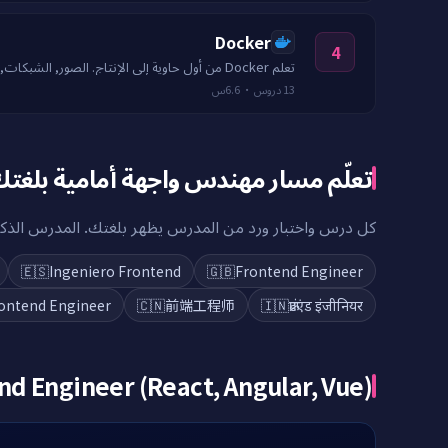
Docker
4
تعلم Docker من أول حاوية إلى الإنتاج. الصور, الشبكات, وحدات التخزين, Compose, البناء متعدد المراحل, وسجلات الحاويات الآمنة.
6.6س
·
دروس
13
تعلّم مسار مهندس واجهة أمامية بلغت
كل درس واختبار ورد من المدرس يظهر بلغتك. المدرس الذكي.
🇪🇸
Ingeniero Frontend
🇬🇧
Frontend Engineer
ontend Engineer
🇨🇳
前端工程师
🇮🇳
फ्रंटएंड इंजीनियर
nd Engineer (React, Angular, Vue)