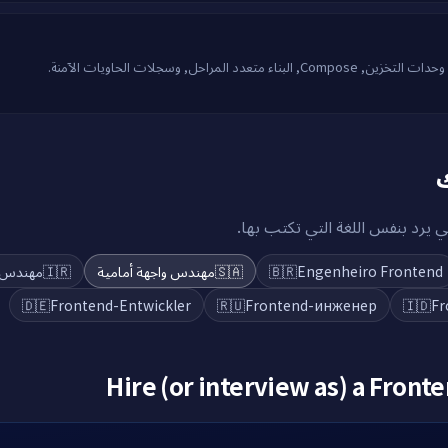
ك
 يرد بنفس اللغة التي تكتب بها
مهندس ف
🇮🇷
مهندس واجهة أمامية
🇸🇦
🇧🇷
Engenheiro Frontend
🇩🇪
Frontend-Entwickler
🇷🇺
Frontend-инженер
🇮🇩
Fr
Hire (or interview as) a
Fronte