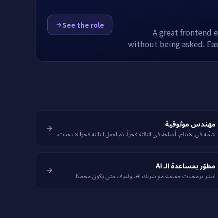
See the role
A great frontend e
without being asked. Eas
مهندس موثوقية
شغّله في الإنتاج. أصلحه في الثالثة فجراً. ثم اجعل الثالثة فجراً لا تحدث.
مطوّر بمساعدة الـ AI
انشر برمجيات حقيقية مع شريك AI، واعرف متى يكون مخطئًا.