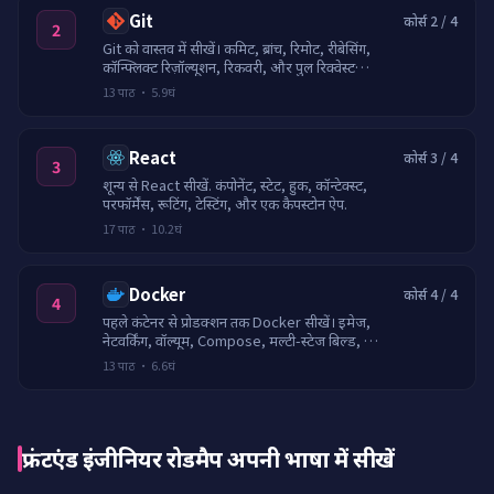
Git
कोर्स 2 / 4
2
Git को वास्तव में सीखें। कमिट, ब्रांच, रिमोट, रीबेसिंग,
कॉन्फ्लिक्ट रिज़ॉल्यूशन, रिकवरी, और पुल रिक्वेस्ट
वर्कफ़्लो।
13
पाठ
·
5.9घं
React
कोर्स 3 / 4
3
शून्य से React सीखें. कंपोनेंट, स्टेट, हुक, कॉन्टेक्स्ट,
परफॉर्मेंस, रूटिंग, टेस्टिंग, और एक कैपस्टोन ऐप.
17
पाठ
·
10.2घं
Docker
कोर्स 4 / 4
4
पहले कंटेनर से प्रोडक्शन तक Docker सीखें। इमेज,
नेटवर्किंग, वॉल्यूम, Compose, मल्टी-स्टेज बिल्ड, और
सुरक्षित रजिस्ट्रीज़।
13
पाठ
·
6.6घं
फ्रंटएंड इंजीनियर रोडमैप अपनी भाषा में सीखें