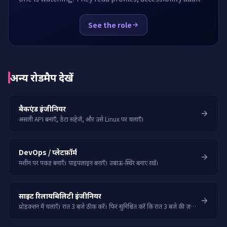
and a11y tickets without being asked. EasyEnv hands
the candidate a real app with a slow page, a failing test
See the role
and a missing feature, and watches what they reach for
first.
अन्य रोडमैप देखें
बैकएंड इंजीनियर
असली API बनाएँ, डेटा सहेजें, और उसे Linux पर चलाएँ।
DevOps / प्लेटफ़ॉर्म
मशीन पर पकड़ बनाएँ। पाइपलाइन बनाएँ। उबाऊ-स्थिर बनाए रखें।
साइट रिलायबिलिटी इंजीनियर
प्रोडक्शन में चलाएँ। रात 3 बजे ठीक करें। फिर सुनिश्चित करें कि रात 3 बजे की ज़रूरत ही न पड़े।