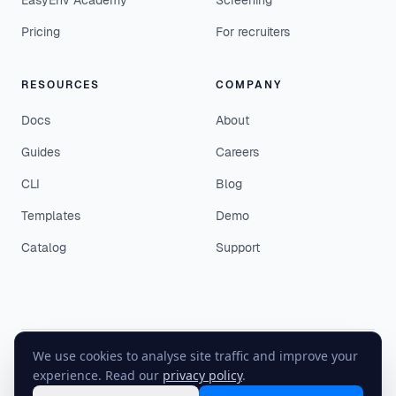
EasyEnv Academy
Screening
Pricing
For recruiters
RESOURCES
COMPANY
Docs
About
Guides
Careers
CLI
Blog
Templates
Demo
Catalog
Support
We use cookies to analyse site traffic and improve your
©
2026
EasyEnv. All rights reserved.
experience. Read our
privacy policy
.
Terms
·
Privacy
·
Status