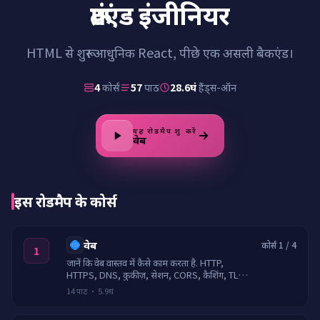
फ्रंटएंड इंजीनियर
HTML से शुरू। आधुनिक React, पीछे एक असली बैकएंड।
4
कोर्स
57
पाठ
28.6घं
हैंड्स-ऑन
यह रोडमैप शुरू करें
वेब
इस रोडमैप के कोर्स
वेब
कोर्स 1 / 4
1
जानें कि वेब वास्तव में कैसे काम करता है. HTTP,
HTTPS, DNS, कुकीज़, सेशन, CORS, कैशिंग, TLS,
सुरक्षा हेडर, और रेट लिमिटिंग.
14
पाठ
·
5.9घं