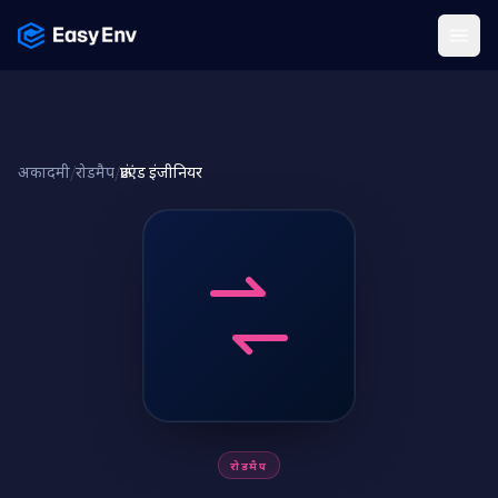
Menu
अकादमी
/
रोडमैप
/
फ्रंटएंड इंजीनियर
रोडमैप