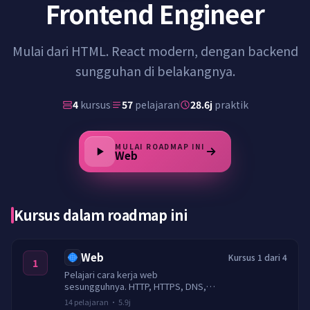
Frontend Engineer
Mulai dari HTML. React modern, dengan backend
sungguhan di belakangnya.
4
kursus
57
pelajaran
28.6j
praktik
MULAI ROADMAP INI
Web
Kursus dalam roadmap ini
Web
Kursus 1 dari 4
1
Pelajari cara kerja web
sesungguhnya. HTTP, HTTPS, DNS,
cookie, sesi, CORS, caching, TLS,
14
pelajaran
·
5.9j
header keamanan, dan pembatasan