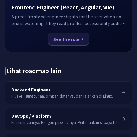
Frontend Engineer (React, Angular, Vue)
A great frontend engineer fights for the user when no
one is watching. They read profiles, accessibility audits
and a11y tickets without being asked. EasyEnv hands
the candidate a real app with a slow page, a failing test
See the role
and a missing feature, and watches what they reach for
first.
Lihat roadmap lain
Backend Engineer
Rilis API sungguhan, simpan datanya, dan jalankan di Linux.
DevOps / Platform
Kuasai mesinnya. Bangun pipeline-nya. Pertahankan supaya tetap stabil.