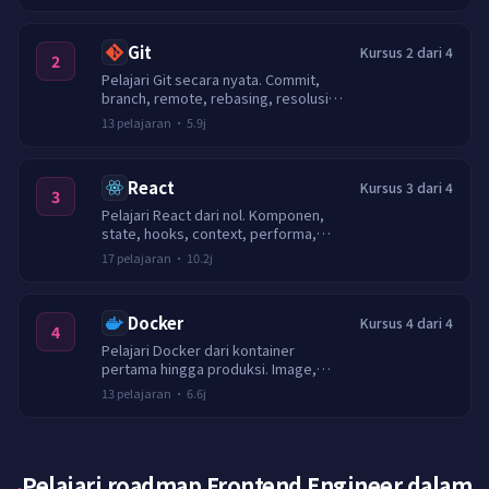
laju.
Git
Kursus 2 dari 4
2
Pelajari Git secara nyata. Commit,
branch, remote, rebasing, resolusi
konflik, pemulihan, dan alur kerja pull
13
pelajaran
·
5.9j
request.
React
Kursus 3 dari 4
3
Pelajari React dari nol. Komponen,
state, hooks, context, performa,
routing, pengujian, dan aplikasi
17
pelajaran
·
10.2j
capstone.
Docker
Kursus 4 dari 4
4
Pelajari Docker dari kontainer
pertama hingga produksi. Image,
jaringan, volume, Compose, build
13
pelajaran
·
6.6j
multi-stage, dan registry yang aman.
Pelajari roadmap Frontend Engineer dalam