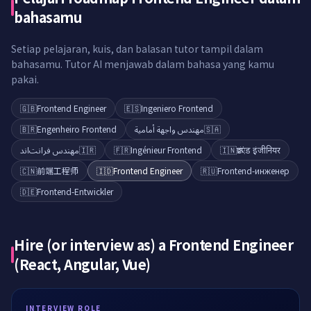
bahasamu
Setiap pelajaran, kuis, dan balasan tutor tampil dalam
bahasamu. Tutor AI menjawab dalam bahasa yang kamu
pakai.
🇬🇧
Frontend Engineer
🇪🇸
Ingeniero Frontend
🇧🇷
Engenheiro Frontend
مهندس واجهة أمامية
🇸🇦
مهندس فرانت‌اند
🇮🇷
🇫🇷
Ingénieur Frontend
🇮🇳
फ्रंटएंड इंजीनियर
🇨🇳
前端工程师
🇮🇩
Frontend Engineer
🇷🇺
Frontend-инженер
🇩🇪
Frontend-Entwickler
Hire (or interview as) a
Frontend Engineer
(React, Angular, Vue)
INTERVIEW ROLE