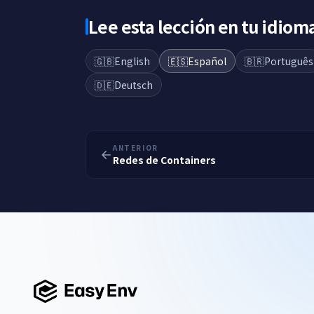
Lee esta lección en tu idiom
🇬🇧
English
🇪🇸
Español
🇧🇷
Português
🇩🇪
Deutsch
ANTERIOR
Redes de Containers