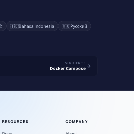
文
🇮🇩
Bahasa Indonesia
🇷🇺
Русский
SIGUIENTE
Docker Compose
RESOURCES
COMPANY
Docs
About