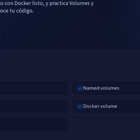
x con Docker listo, y practica Volumes y
noce tu código.
Named volumes
Docker volume