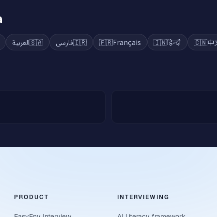
a
العربية
🇸🇦
فارسی
🇮🇷
🇫🇷
Français
🇮🇳
हिन्दी
🇨🇳
中
PRODUCT
INTERVIEWING
EasyEnv Interview
AI Literacy framework