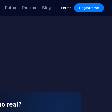
Features
Pricing
Blog
Rutas
Precios
Blog
Log in
Sign Up
Entrar
Registrarse
no real?