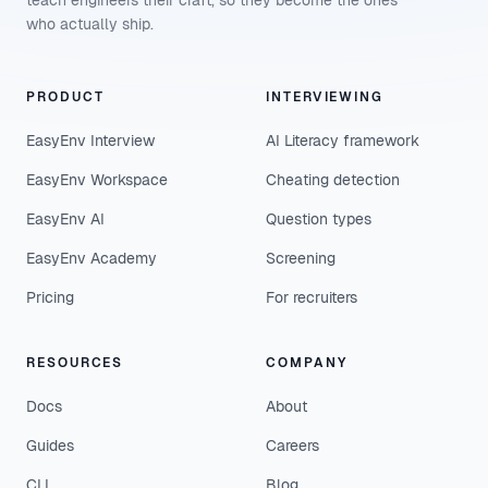
teach engineers their craft, so they become the ones
who actually ship.
PRODUCT
INTERVIEWING
EasyEnv Interview
AI Literacy framework
EasyEnv Workspace
Cheating detection
EasyEnv AI
Question types
EasyEnv Academy
Screening
Pricing
For recruiters
RESOURCES
COMPANY
Docs
About
Guides
Careers
CLI
Blog