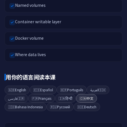
Named volumes
Container writable layer
Docker volume
Where data lives
用你的语言阅读本课
🇬🇧
English
🇪🇸
Español
🇧🇷
Português
العربية
🇸🇦
فارسی
🇮🇷
🇫🇷
Français
🇮🇳
हिन्दी
🇨🇳
中文
🇮🇩
Bahasa Indonesia
🇷🇺
Русский
🇩🇪
Deutsch