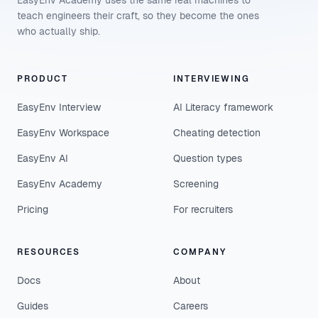
EasyEnv Academy uses the same real machines to
teach engineers their craft, so they become the ones
who actually ship.
PRODUCT
INTERVIEWING
EasyEnv Interview
AI Literacy framework
EasyEnv Workspace
Cheating detection
EasyEnv AI
Question types
EasyEnv Academy
Screening
Pricing
For recruiters
RESOURCES
COMPANY
Docs
About
Guides
Careers