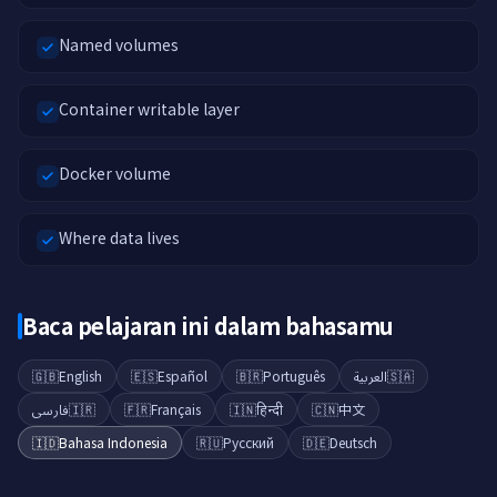
Named volumes
Container writable layer
Docker volume
Where data lives
Baca pelajaran ini dalam bahasamu
🇬🇧
English
🇪🇸
Español
🇧🇷
Português
العربية
🇸🇦
فارسی
🇮🇷
🇫🇷
Français
🇮🇳
हिन्दी
🇨🇳
中文
🇮🇩
Bahasa Indonesia
🇷🇺
Русский
🇩🇪
Deutsch