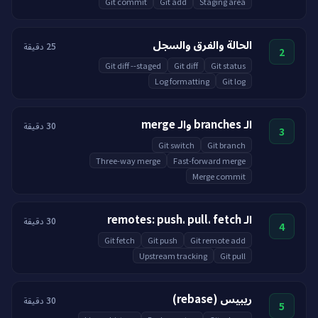
Git commit
Git add
Staging area
الحالة والفرق والسجل
25 دقيقة
2
Git diff --staged
Git diff
Git status
Log formatting
Git log
الـ branches والـ merge
30 دقيقة
3
Git switch
Git branch
Three-way merge
Fast-forward merge
Merge commit
الـ remotes: push، pull، fetch
30 دقيقة
4
Git fetch
Git push
Git remote add
Upstream tracking
Git pull
ريبيس (rebase)
30 دقيقة
5