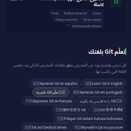
13
كاملة
Push
Feature branch
Clone
Fixup commits
Gh pr create
1
+
Autosquash rebase
تعلّم Git بلغتك
كل درس واختبار ورد من المدرس يظهر بلغتك. المدرس الذكي يرد بنفس
اللغة التي تكتب بها.
🇪🇸
Aprende Git en español
🇬🇧
Learn Git in English
تعلّم Git بالعربية
🇸🇦
🇧🇷
Aprenda Git em português
🇫🇷
Apprenez Git en français
Git را به فارسی یاد بگیرید
🇮🇷
🇨🇳
用中文学习 Git
🇮🇳
Git हिन्दी में सीखें
🇮🇩
Pelajari Git dalam bahasa Indonesia
🇩🇪
Git auf Deutsch lernen
🇷🇺
Изучайте Git на русском