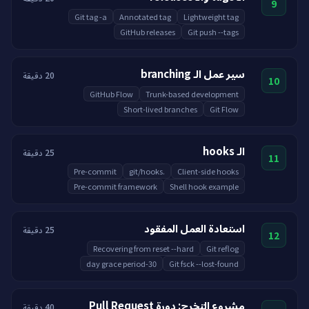
9
Git tag -a
Annotated tag
Lightweight tag
GitHub releases
Git push --tags
سير عمل الـ branching
20 دقيقة
10
GitHub Flow
Trunk-based development
Short-lived branches
Git Flow
الـ hooks
25 دقيقة
11
Pre-commit
.git/hooks
Client-side hooks
Pre-commit framework
Shell hook example
استعادة العمل المفقود
25 دقيقة
12
Recovering from reset --hard
Git reflog
30-day grace period
Git fsck --lost-found
مشروع التخرج: دورة Pull Request
40 دقيقة