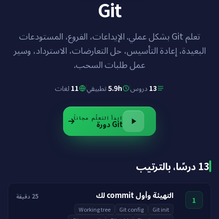
Git
تعلم Git بشكل عملي. الإيداعات، الفروع، المستودعات
البعيدة، إعادة التأسيس، حل التعارضات، الاسترداد، وسير
عمل طلبات السحب.
لغات
11
تطبيقي
5.9h
دروس
13
ابدأ التعلّم مجاناً
دورة
Git
13 درسًا، بالترتيب
التهيئة وأول commit لك
25 دقيقة
1
Working tree
Git config
Git init