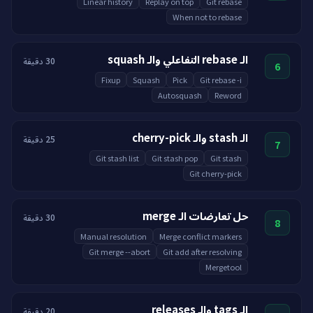
Linear history
Replay on top
Git rebase
When not to rebase
الـ rebase التفاعلي والـ squash
30 دقيقة
6
Fixup
Squash
Pick
Git rebase -i
Autosquash
Reword
الـ stash والـ cherry-pick
25 دقيقة
7
Git stash list
Git stash pop
Git stash
Git cherry-pick
حل تعارضات الـ merge
30 دقيقة
8
Manual resolution
Merge conflict markers
Git merge --abort
Git add after resolving
Mergetool
الـ tags والـ releases
20 دقيقة