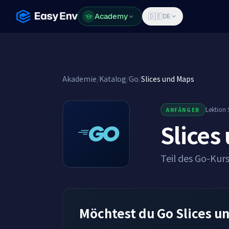
Academy
Academy
🇩🇪
DE
Akademie
/
Katalog
/
Go
/
Slices und Maps
Lektion 
ANFÄNGER
Slices
Teil des Go-Kur
Möchtest du Go Slices u