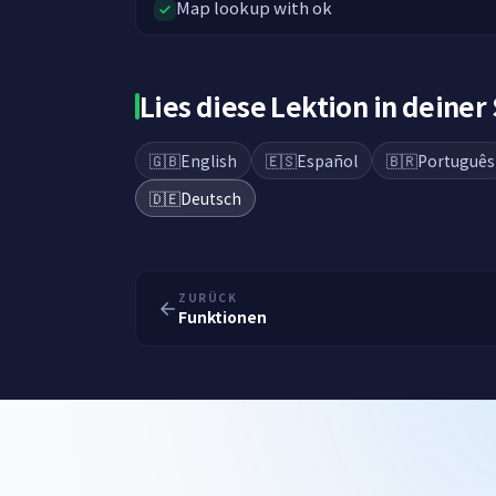
Map lookup with ok
Lies diese Lektion in deiner
🇬🇧
English
🇪🇸
Español
🇧🇷
Português
🇩🇪
Deutsch
ZURÜCK
Funktionen