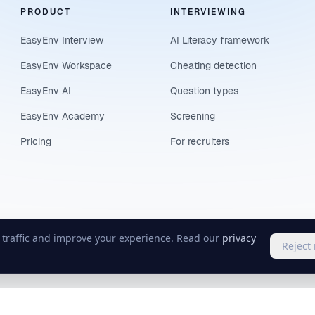
PRODUCT
INTERVIEWING
EasyEnv Interview
AI Literacy framework
EasyEnv Workspace
Cheating detection
EasyEnv AI
Question types
EasyEnv Academy
Screening
Pricing
For recruiters
e traffic and improve your experience. Read our
privacy
Reject