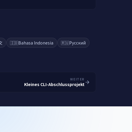
文
🇮🇩
Bahasa Indonesia
🇷🇺
Русский
WEITER
Kleines CLI-Abschlussprojekt