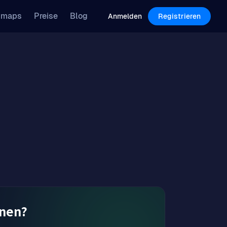
Features
Pricing
Blog
dmaps
Preise
Blog
Log in
Sign Up
Anmelden
Registrieren
rnen?