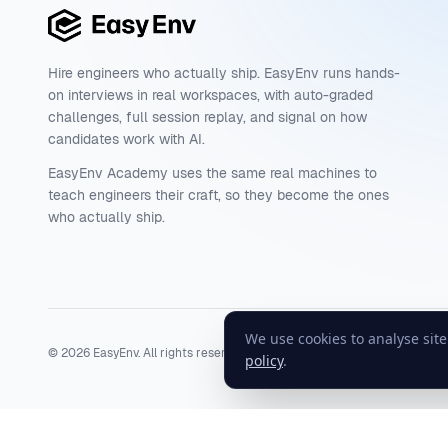
Hire engineers who actually ship. EasyEnv runs hands-
on interviews in real workspaces, with auto-graded
challenges, full session replay, and signal on how
candidates work with AI.
EasyEnv Academy uses the same real machines to
teach engineers their craft, so they become the ones
who actually ship.
We use cookies to analyse sit
©
2026
EasyEnv. All rights reserved.
Terms
·
Privacy
·
Status
policy
.