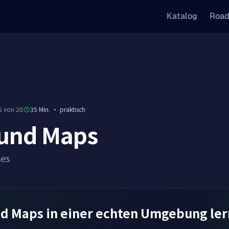
Katalog
Roa
5 von 20
35 Min.
·
praktisch
 und Maps
ses
nd Maps in einer echten Umgebung le