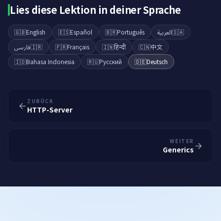
Lies diese Lektion in deiner Sprache
🇬🇧
English
🇪🇸
Español
🇧🇷
Português
العربية
🇸🇦
فارسی
🇮🇷
🇫🇷
Français
🇮🇳
हिन्दी
🇨🇳
中文
🇮🇩
Bahasa Indonesia
🇷🇺
Русский
🇩🇪
Deutsch
ZURÜCK
HTTP-Server
WEITER
Generics