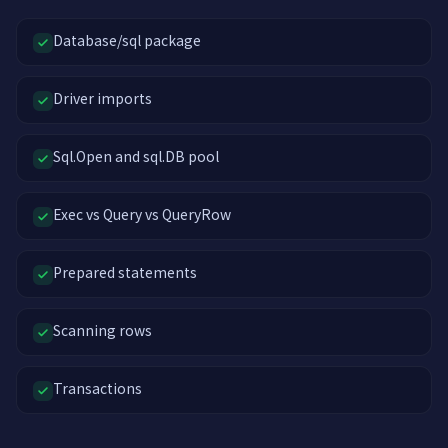
Database/sql package
Driver imports
Sql.Open and sql.DB pool
Exec vs Query vs QueryRow
Prepared statements
Scanning rows
Transactions