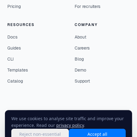
Pricing
For recruiters
RESOURCES
COMPANY
Docs
About
Guides
Careers
CLI
Blog
Templates
Demo
Catalog
Support
We use cookies to analyse site traffic and improve your
©
2026
EasyEnv. All rights reserved.
experience. Read our
privacy policy
.
Terms
·
Privacy
·
Status
Reject non-essential
Accept all